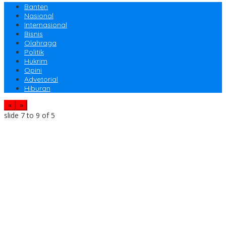
Banten
Nasional
Internasional
Bisnis
Olahraga
Politik
Hukrim
Opini
Advetorial
Hiburan
«
»
slide
7 to 9
of 5