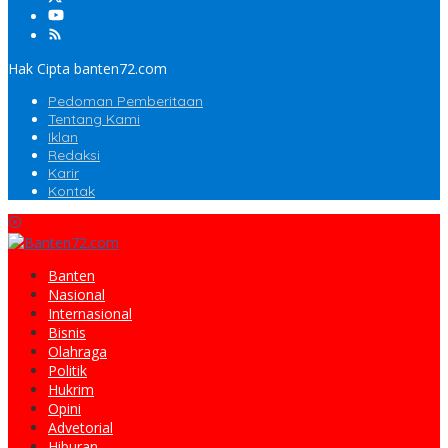
Hak Cipta banten72.com
Pedoman Pemberitaan
Tentang Kami
Iklan
Redaksi
Karir
Kontak
Banten
Nasional
Internasional
Bisnis
Olahraga
Politik
Hukrim
Opini
Advetorial
Hiburan