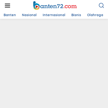
L
e
w
a
Banten
Nasional
Internasional
Bisnis
Olahraga
t
i
k
e
k
o
n
t
e
n