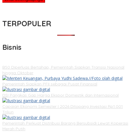
TERPOPULER
Bisnis
B50 Diperluas Bertahap, Pemerintah Siapkan Transisi Nasional
hingga Oktober
Pemerintah Siapkan PFII sebagai Pusat Finansial
DSI Pangkas Gap Harga Ekspor Domestik dan Internasional
Capaian Ekonomi Semester I 2026 Ditopang Investasi Rp1.001
Triliun
Pemerintah Perkuat Distribusi Barang Bersubsidi Lewat Koperasi
Merah Putih