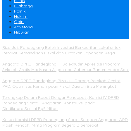
Bisnis
Olahraga
Politik
Hukrim
Opini
Advetorial
Hiburan
Riza Juli: Pandeglang Butuh Investasi Berkearifan Lokal untuk
Perkuat Kemandirian Fiskal dan Ciptakan Lapangan Kerja
Anggota DPRD Pandeglang H. Solekhudin Apresiasi Program
Sekolah Gratis Madrasah Aliyah dari Gubernur Banten Andra Soni
Anggota DPRD Pandeglang Riza Juli Dorong Pemkab Genjot
PAD, Optimistis Kemampuan Fiskal Daerah Bisa Meningkat
Terungkap Dalam Rapat Dengar Pendapat , Komisi IV DPRD
Pandeglang Soroti Anggaran Konstruksi pada
Dindikpora Senilai Rp5 Miliar
Ketua Komisi I DPRD Pandeglang Soroti Serapan Anggaran OPD
Masih Rendah, Minta Program Segera Dipercepat