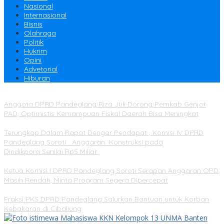
Nasional
Internasional
Bisnis
Olahraga
Politik
Hukrim
Opini
Advetorial
Hiburan
Anggota DPRD Pandeglang Riza Juli Dorong Pemkab Genjot
PAD, Optimistis Kemampuan Fiskal Daerah Bisa Meningkat
Terungkap Dalam Rapat Dengar Pendapat , Komisi IV DPRD
Pandeglang Soroti Anggaran Konstruksi pada
Dindikpora Senilai Rp5 Miliar
Ketua Komisi I DPRD Pandeglang Soroti Serapan Anggaran OPD
Masih Rendah, Minta Program Segera Dipercepat
Fraksi PKS DPRD Pandeglang Salurkan Bantuan untuk Korban
Kebakaran di Cibaliung