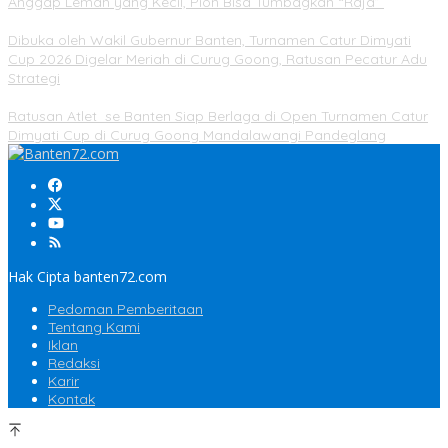
Anggap Lemah yang Kecil, Pion Bisa Tumbagkan “Raja”
Dibuka oleh Wakil Gubernur Banten, Turnamen Catur Dimyati
Cup 2026 Digelar Meriah di Curug Goong, Ratusan Pecatur Adu
Strategi
Ratusan Atlet se Banten Siap Berlaga di Open Turnamen Catur
Dimyati Cup di Curug Goong Mandalawangi Pandeglang
Hak Cipta banten72.com
Pedoman Pemberitaan
Tentang Kami
Iklan
Redaksi
Karir
Kontak