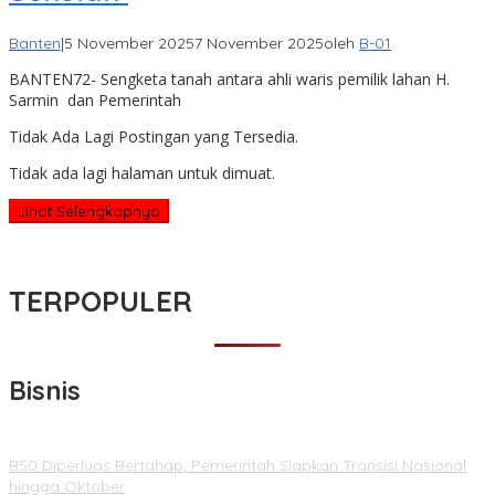
Banten
|
5 November 2025
7 November 2025
oleh
B-01
BANTEN72- Sengketa tanah antara ahli waris pemilik lahan H.
Sarmin dan Pemerintah
Tidak Ada Lagi Postingan yang Tersedia.
Tidak ada lagi halaman untuk dimuat.
Lihat Selengkapnya
TERPOPULER
Bisnis
B50 Diperluas Bertahap, Pemerintah Siapkan Transisi Nasional
hingga Oktober