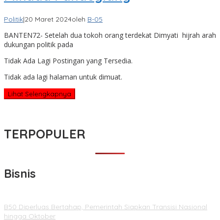
Politik
|
20 Maret 2024
oleh
B-05
BANTEN72- Setelah dua tokoh orang terdekat Dimyati hijrah arah
dukungan politik pada
Tidak Ada Lagi Postingan yang Tersedia.
Tidak ada lagi halaman untuk dimuat.
Lihat Selengkapnya
TERPOPULER
Bisnis
B50 Diperluas Bertahap, Pemerintah Siapkan Transisi Nasional
hingga Oktober