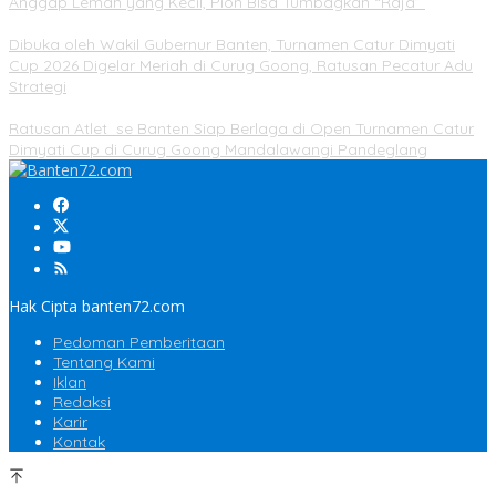
Anggap Lemah yang Kecil, Pion Bisa Tumbagkan “Raja”
Dibuka oleh Wakil Gubernur Banten, Turnamen Catur Dimyati
Cup 2026 Digelar Meriah di Curug Goong, Ratusan Pecatur Adu
Strategi
Ratusan Atlet se Banten Siap Berlaga di Open Turnamen Catur
Dimyati Cup di Curug Goong Mandalawangi Pandeglang
Hak Cipta banten72.com
Pedoman Pemberitaan
Tentang Kami
Iklan
Redaksi
Karir
Kontak