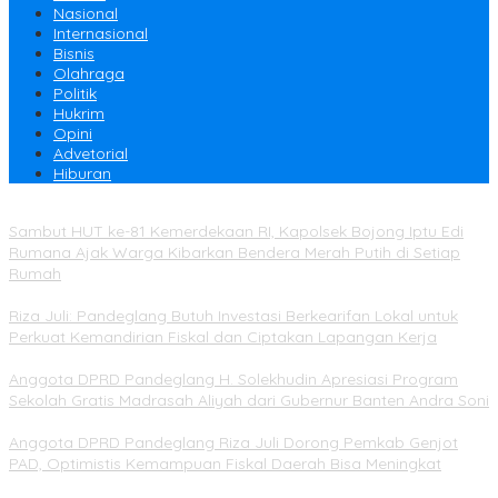
Nasional
Internasional
Bisnis
Olahraga
Politik
Hukrim
Opini
Advetorial
Hiburan
Sambut HUT ke-81 Kemerdekaan RI, Kapolsek Bojong Iptu Edi
Rumana Ajak Warga Kibarkan Bendera Merah Putih di Setiap
Rumah
Riza Juli: Pandeglang Butuh Investasi Berkearifan Lokal untuk
Perkuat Kemandirian Fiskal dan Ciptakan Lapangan Kerja
Anggota DPRD Pandeglang H. Solekhudin Apresiasi Program
Sekolah Gratis Madrasah Aliyah dari Gubernur Banten Andra Soni
Anggota DPRD Pandeglang Riza Juli Dorong Pemkab Genjot
PAD, Optimistis Kemampuan Fiskal Daerah Bisa Meningkat