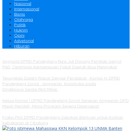
Nasional
Internasional
Bisnis
Olahraga
Politik
Hukrim
Opini
Advetorial
Hiburan
Anggota DPRD Pandeglang Riza Juli Dorong Pemkab Genjot
PAD, Optimistis Kemampuan Fiskal Daerah Bisa Meningkat
Terungkap Dalam Rapat Dengar Pendapat , Komisi IV DPRD
Pandeglang Soroti Anggaran Konstruksi pada
Dindikpora Senilai Rp5 Miliar
Ketua Komisi I DPRD Pandeglang Soroti Serapan Anggaran OPD
Masih Rendah, Minta Program Segera Dipercepat
Fraksi PKS DPRD Pandeglang Salurkan Bantuan untuk Korban
Kebakaran di Cibaliung