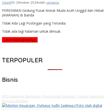
Opini
|
15 Oktober 2024
oleh
vegamx
PERESMIAN Gedung Pusat Aneuk Muda Aceh Unggul dan Hebat
(AMANAH) di Banda
Tidak Ada Lagi Postingan yang Tersedia.
Tidak ada lagi halaman untuk dimuat.
Lihat Selengkapnya
TERPOPULER
Bisnis
B50 Diperluas Bertahap, Pemerintah Siapkan Transisi Nasional
hingga Oktober