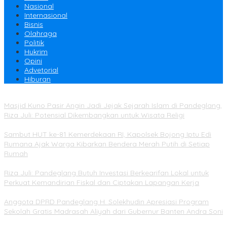
Nasional
Internasional
Bisnis
Olahraga
Politik
Hukrim
Opini
Advetorial
Hiburan
Masjid Kuno Pasir Angin Jadi Jejak Sejarah Islam di Pandeglang,
Riza Juli: Potensial Dikembangkan untuk Wisata Religi
Sambut HUT ke-81 Kemerdekaan RI, Kapolsek Bojong Iptu Edi
Rumana Ajak Warga Kibarkan Bendera Merah Putih di Setiap
Rumah
Riza Juli: Pandeglang Butuh Investasi Berkearifan Lokal untuk
Perkuat Kemandirian Fiskal dan Ciptakan Lapangan Kerja
Anggota DPRD Pandeglang H. Solekhudin Apresiasi Program
Sekolah Gratis Madrasah Aliyah dari Gubernur Banten Andra Soni