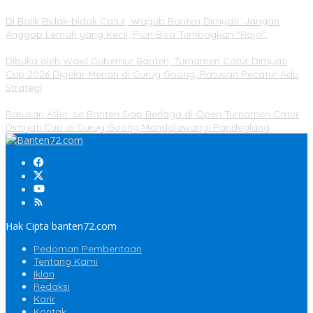
Di Balik Bidak-bidak Catur, Wagub Banten Dimyati: Jangan
Anggap Lemah yang Kecil, Pion Bisa Tumbagkan “Raja”
Dibuka oleh Wakil Gubernur Banten, Turnamen Catur Dimyati
Cup 2026 Digelar Meriah di Curug Goong, Ratusan Pecatur Adu
Strategi
Ratusan Atlet se Banten Siap Berlaga di Open Turnamen Catur
Dimyati Cup di Curug Goong Mandalawangi Pandeglang
Hak Cipta banten72.com
Pedoman Pemberitaan
Tentang Kami
Iklan
Redaksi
Karir
Kontak