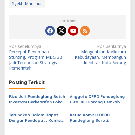
Syekh Manshur
Ikuti Kami
N
Pos sebelumnya
Pos berikutnya
Percepat Penurunan
Menguatkan Kurikulum
a
Stunting, Program MBG 3B
Kebudayaan, Membangun
v
Jadi Terobosan Strategis
Identitas Kota Serang
Pemerintah
i
g
Posting Terkait
a
s
Riza Juli: Pandeglang Butuh
Anggota DPRD Pandeglang
Investasi Berkearifan Lokal
Riza Juli Dorong Pemkab
i
untuk Perkuat Kemandirian
Genjot PAD, Optimistis
p
Fiskal dan Ciptakan
Kemampuan Fiskal Daerah
Terungkap Dalam Rapat
Ketua Komisi I DPRD
Lapangan Kerja
Bisa Meningkat
Dengar Pendapat , Komisi
Pandeglang Soroti
o
IV DPRD Pandeglang
Serapan Anggaran OPD
s
Soroti Anggaran
Masih Rendah, Minta