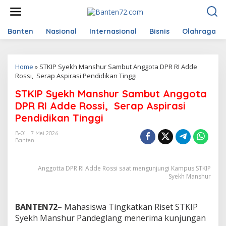
L
e
w
a
Banten
Nasional
Internasional
Bisnis
Olahraga
t
i
k
Home
»
STKIP Syekh Manshur Sambut Anggota DPR RI Adde
e
Rossi, Serap Aspirasi Pendidikan Tinggi
k
o
STKIP Syekh Manshur Sambut Anggota
n
t
DPR RI Adde Rossi, Serap Aspirasi
e
Pendidikan Tinggi
n
B-01
7 Mei 2026
Banten
Anggotta DPR RI Adde Rossi saat mengunjungi Kampus STKIP
Syekh Manshur
BANTEN72
– Mahasiswa Tingkatkan Riset STKIP
Syekh Manshur Pandeglang menerima kunjungan