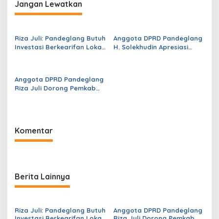
Konstruksi pada
Program Segera
Jangan Lewatkan
Dindikpora Senilai Rp5
Dipercepat
Miliar
Riza Juli: Pandeglang Butuh
Anggota DPRD Pandeglang
Investasi Berkearifan Lokal
H. Solekhudin Apresiasi
untuk Perkuat Kemandirian
Program Sekolah Gratis
Fiskal dan Ciptakan
Madrasah Aliyah dari
Lapangan Kerja
Gubernur Banten Andra
Anggota DPRD Pandeglang
Soni
Riza Juli Dorong Pemkab
Genjot PAD, Optimistis
Kemampuan Fiskal Daerah
Bisa Meningkat
Komentar
Berita Lainnya
Riza Juli: Pandeglang Butuh
Anggota DPRD Pandeglang
Investasi Berkearifan Lokal
Riza Juli Dorong Pemkab