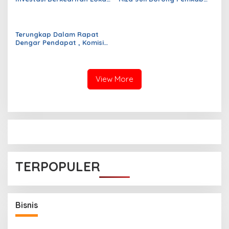
untuk Perkuat Kemandirian
Genjot PAD, Optimistis
Fiskal dan Ciptakan
Kemampuan Fiskal Daerah
Lapangan Kerja
Bisa Meningkat
Terungkap Dalam Rapat
Dengar Pendapat , Komisi
IV DPRD Pandeglang
Soroti Anggaran
Konstruksi pada
Dindikpora Senilai Rp5
View More
Miliar
TERPOPULER
an
Bisnis
Pemerintah Siapkan PFII sebagai Pusat
Finansial