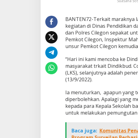
Suasana sos
BANTEN72-Terkait maraknya la
kegiatan di Dinas Pendidikan 
dan Polres Cilegon sepakat un
Pemkot Cilegon, Inspektur Mahm
unsur Pemkot Cilegon kemudian 
“Hari ini kami mencoba ke Dind
masyarakat trkait Dindikbud. 
(LKS), selanjutnya adalah pene
(13/9/2022).
Ia menuturkan, apapun yang terk
diperbolehkan. Apalagi yang me
kepada para Kepala Sekolah ba
untuk melakukan pemungutan l
Baca juga:
Komunitas Pen
Program Surveilan Berbas