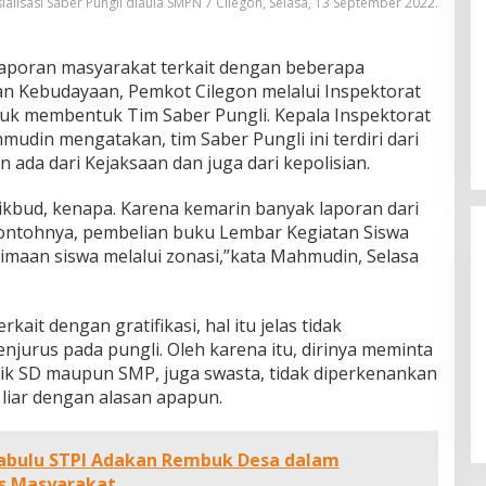
ialisasi Saber Pungli diaula SMPN 7 Cilegon, Selasa, 13 September 2022.
poran masyarakat terkait dengan beberapa
dan Kebudayaan, Pemkot Cilegon melalui Inspektorat
tuk membentuk Tim Saber Pungli. Kepala Inspektorat
udin mengatakan, tim Saber Pungli ini terdiri dari
ada dari Kejaksaan dan juga dari kepolisian.
Nobar Final Piala Dunia FIFA 2026,
ikbud, kenapa. Karena kemarin banyak laporan dari
Legislator Yangto Prediksi
Contohnya, pembelian buku Lembar Kegiatan Siswa
Spanyol Tumbangkan Argentina
rimaan siswa melalui zonasi,”kata Mahmudin, Selasa
ait dengan gratifikasi, hal itu jelas tidak
njurus pada pungli. Oleh karena itu, dirinya meminta
ik SD maupun SMP, juga swasta, tidak diperkenankan
iar dengan alasan apapun.
abulu STPI Adakan Rembuk Desa dalam
is Masyarakat