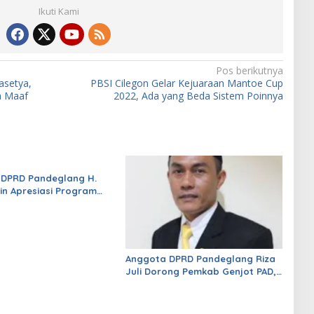
Ikuti Kami
Pos berikutnya
asetya,
PBSI Cilegon Gelar Kejuaraan Mantoe Cup
a Maaf
2022, Ada yang Beda Sistem Poinnya
 DPRD Pandeglang H.
in Apresiasi Program
Gratis Madrasah Aliyah
ernur Banten Andra Soni
Anggota DPRD Pandeglang Riza
Juli Dorong Pemkab Genjot PAD,
Optimistis Kemampuan Fiskal
Daerah Bisa Meningkat