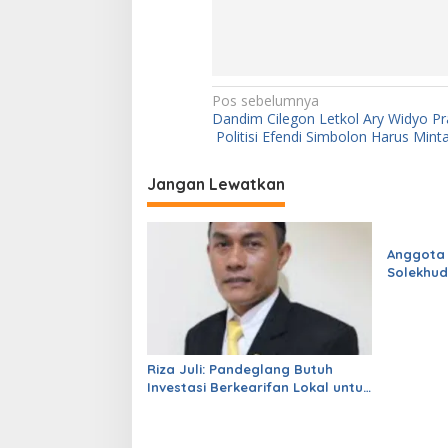
N
Pos sebelumnya
Dandim Cilegon Letkol Ary Widyo Pr
a
Politisi Efendi Simbolon Harus Mint
v
i
Jangan Lewatkan
g
a
Anggota
s
Solekhud
Sekolah 
i
dari Gub
p
o
Riza Juli: Pandeglang Butuh
s
Investasi Berkearifan Lokal untuk
Perkuat Kemandirian Fiskal dan
Ciptakan Lapangan Kerja