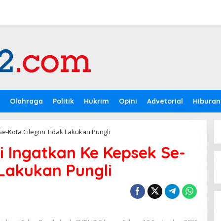
Olahraga
Politik
Hukrim
Opini
Advetorial
Hiburan
Se-Kota Cilegon Tidak Lakukan Pungli
i Ingatkan Ke Kepsek Se-
 Lakukan Pungli
B50 Diperluas Bertahap,
Pemerintah Siapkan Transisi
Nasional hingga Oktober