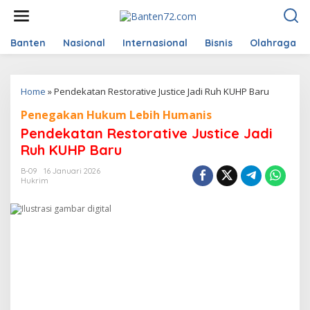
L
e
w
a
Banten
Nasional
Internasional
Bisnis
Olahraga
t
i
k
Home
»
Pendekatan Restorative Justice Jadi Ruh KUHP Baru
e
k
Penegakan Hukum Lebih Humanis
o
n
Pendekatan Restorative Justice Jadi
t
Ruh KUHP Baru
e
n
B-09
16 Januari 2026
Hukrim