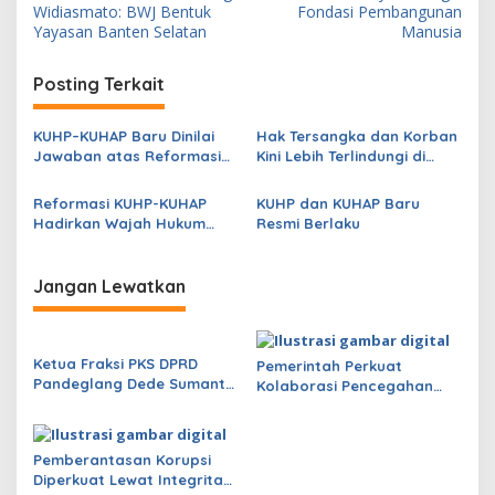
a
Widiasmato: BWJ Bentuk
Fondasi Pembangunan
v
Yayasan Banten Selatan
Manusia
i
Posting Terkait
g
a
KUHP–KUHAP Baru Dinilai
Hak Tersangka dan Korban
s
Jawaban atas Reformasi
Kini Lebih Terlindungi di
Hukum Nasional
KUHP dan KUHAP Baru
i
Reformasi KUHP-KUHAP
KUHP dan KUHAP Baru
p
Hadirkan Wajah Hukum
Resmi Berlaku
yang Lebih Berkeadilan
o
s
Jangan Lewatkan
Ketua Fraksi PKS DPRD
Pemerintah Perkuat
Pandeglang Dede Sumantri
Kolaborasi Pencegahan
Dukung Polres Berantas
Ekstremisme
Narkoba, Ajak Masyarakat
Bersatu Lawan Peredaran
Pemberantasan Korupsi
Barang Haram
Diperkuat Lewat Integritas