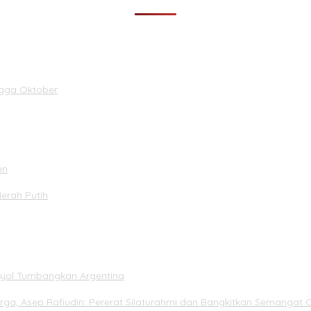
ngga Oktober
un
Merah Putih
panyol Tumbangkan Argentina
rga, Asep Rafiudin: Pererat Silaturahmi dan Bangkitkan Semangat 