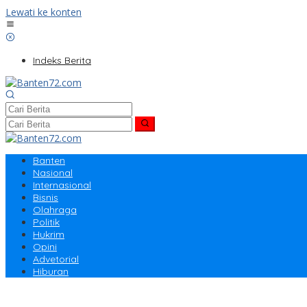
Lewati ke konten
Indeks Berita
Banten
Nasional
Internasional
Bisnis
Olahraga
Politik
Hukrim
Opini
Advetorial
Hiburan