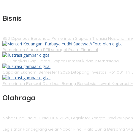
Bisnis
B50 Diperluas Bertahap, Pemerintah Siapkan Transisi Nasional hi
Pemerintah Siapkan PFII sebagai Pusat Finansial
DSI Pangkas Gap Harga Ekspor Domestik dan Internasional
Capaian Ekonomi Semester I 2026 Ditopang Investasi Rp1.001 Trili
Pemerintah Perkuat Distribusi Barang Bersubsidi Lewat Koperasi 
Olahraga
Nobar Final Piala Dunia FIFA 2026, Legislator Yangto Prediksi S
Legislator Pandeglang Gelar Nobar Final Piala Dunia Bersama Wa