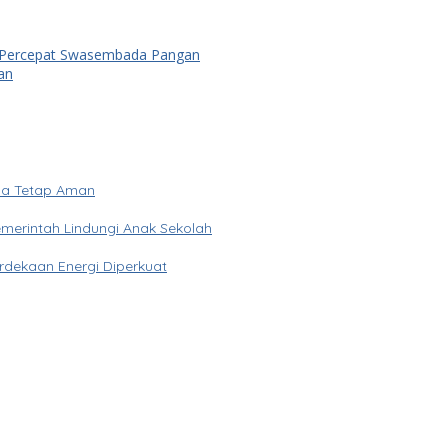
k Percepat Swasembada Pangan
an
ua Tetap Aman
merintah Lindungi Anak Sekolah
rdekaan Energi Diperkuat