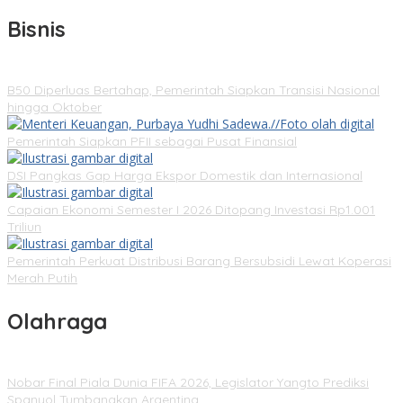
Bisnis
B50 Diperluas Bertahap, Pemerintah Siapkan Transisi Nasional
hingga Oktober
Pemerintah Siapkan PFII sebagai Pusat Finansial
DSI Pangkas Gap Harga Ekspor Domestik dan Internasional
Capaian Ekonomi Semester I 2026 Ditopang Investasi Rp1.001
Triliun
Pemerintah Perkuat Distribusi Barang Bersubsidi Lewat Koperasi
Merah Putih
Olahraga
Nobar Final Piala Dunia FIFA 2026, Legislator Yangto Prediksi
Spanyol Tumbangkan Argentina