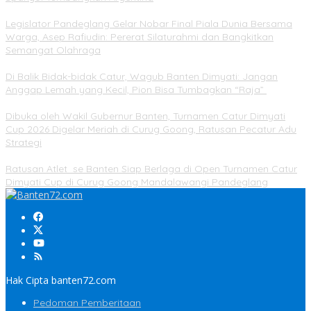
Legislator Pandeglang Gelar Nobar Final Piala Dunia Bersama
Warga, Asep Rafiudin: Pererat Silaturahmi dan Bangkitkan
Semangat Olahraga
Di Balik Bidak-bidak Catur, Wagub Banten Dimyati: Jangan
Anggap Lemah yang Kecil, Pion Bisa Tumbagkan “Raja”
Dibuka oleh Wakil Gubernur Banten, Turnamen Catur Dimyati
Cup 2026 Digelar Meriah di Curug Goong, Ratusan Pecatur Adu
Strategi
Ratusan Atlet se Banten Siap Berlaga di Open Turnamen Catur
Dimyati Cup di Curug Goong Mandalawangi Pandeglang
Hak Cipta banten72.com
Pedoman Pemberitaan