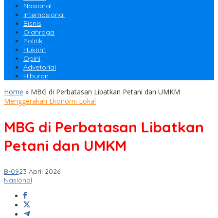
Nasional
Internasional
Bisnis
Olahraga
Politik
Hukrim
Opini
Advetorial
Hiburan
Home
»
MBG di Perbatasan Libatkan Petani dan UMKM
Menggerakan Ekonomi Lokal
MBG di Perbatasan Libatkan
Petani dan UMKM
B-09
23 April 2026
Nasional