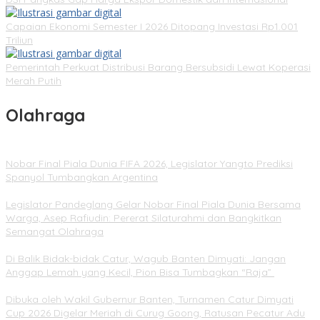
Capaian Ekonomi Semester I 2026 Ditopang Investasi Rp1.001
Triliun
Pemerintah Perkuat Distribusi Barang Bersubsidi Lewat Koperasi
Merah Putih
Olahraga
Nobar Final Piala Dunia FIFA 2026, Legislator Yangto Prediksi
Spanyol Tumbangkan Argentina
Legislator Pandeglang Gelar Nobar Final Piala Dunia Bersama
Warga, Asep Rafiudin: Pererat Silaturahmi dan Bangkitkan
Semangat Olahraga
Di Balik Bidak-bidak Catur, Wagub Banten Dimyati: Jangan
Anggap Lemah yang Kecil, Pion Bisa Tumbagkan “Raja”
Dibuka oleh Wakil Gubernur Banten, Turnamen Catur Dimyati
Cup 2026 Digelar Meriah di Curug Goong, Ratusan Pecatur Adu