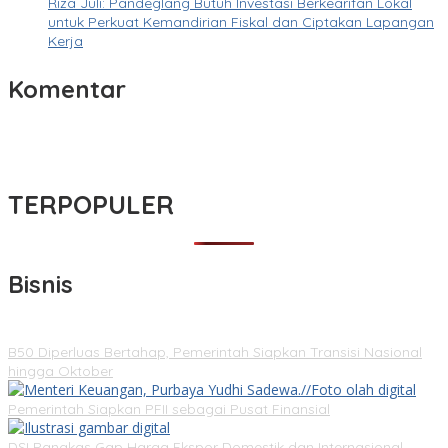
Riza Juli: Pandeglang Butuh Investasi Berkearifan Lokal
untuk Perkuat Kemandirian Fiskal dan Ciptakan Lapangan
Kerja
Komentar
TERPOPULER
Bisnis
B50 Diperluas Bertahap, Pemerintah Siapkan Transisi Nasional
hingga Oktober
Pemerintah Siapkan PFII sebagai Pusat Finansial
DSI Pangkas Gap Harga Ekspor Domestik dan Internasional