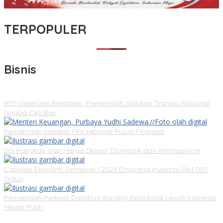
TERPOPULER
Bisnis
B50 Diperluas Bertahap, Pemerintah Siapkan Transisi Nasional
hingga Oktober
Pemerintah Siapkan PFII sebagai Pusat Finansial
DSI Pangkas Gap Harga Ekspor Domestik dan Internasional
Capaian Ekonomi Semester I 2026 Ditopang Investasi Rp1.001
Triliun
Pemerintah Perkuat Distribusi Barang Bersubsidi Lewat Koperasi
Merah Putih