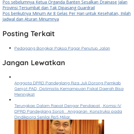
Pos sebelumnya
Ketua Organda Banten Sesalkan Drainase Jalan
Provinsi Tersumbat dan Tak Dipasang Guardrail
Pos berikutnya
Minum Air 8 Gelas Per Hari untuk Kesehatan, Inilah
Jadwal dan Aturan Minumnya
Posting Terkait
Pedagang Bongkar Paksa Pagar Penutup Jalan
Jangan Lewatkan
Anggota DPRD Pandeglang Riza Juli Dorong Pemkab
Genjot PAD, Optimistis Kemampuan Fiskal Daerah Bisa
Meningkat
Terungkap Dalam Rapat Dengar Pendapat , Komisi IV
DPRD Pandeglang Soroti Anggaran Konstruksi pada
Dindikpora Senilai Rp5 Miliar