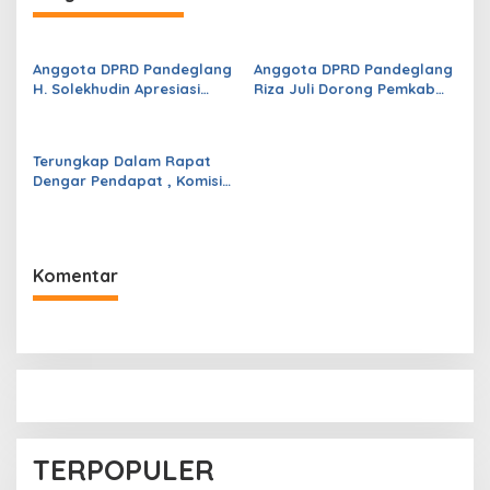
a
s
Anggota DPRD Pandeglang
Anggota DPRD Pandeglang
i
H. Solekhudin Apresiasi
Riza Juli Dorong Pemkab
p
Program Sekolah Gratis
Genjot PAD, Optimistis
Madrasah Aliyah dari
Kemampuan Fiskal Daerah
o
Gubernur Banten Andra
Bisa Meningkat
Terungkap Dalam Rapat
s
Soni
Dengar Pendapat , Komisi
IV DPRD Pandeglang
Soroti Anggaran
Konstruksi pada
Dindikpora Senilai Rp5
Komentar
Miliar
TERPOPULER