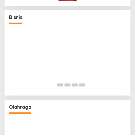
 Siapkan
Bisnis
Pemerintah Siapkan PFII sebagai Pusat
Finansial
26, Legislator
angkan
Olahraga