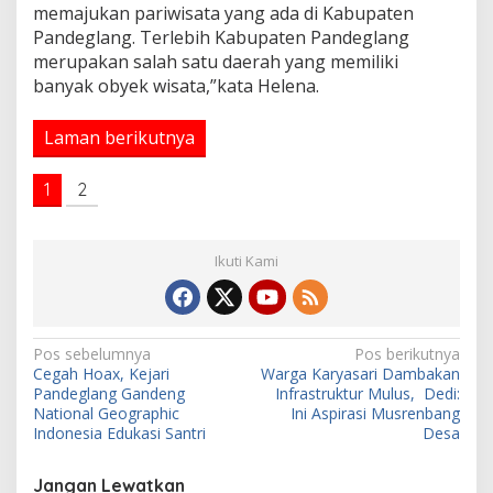
memajukan pariwisata yang ada di Kabupaten
Pandeglang. Terlebih Kabupaten Pandeglang
merupakan salah satu daerah yang memiliki
banyak obyek wisata,”kata Helena.
Laman berikutnya
1
2
Ikuti Kami
N
Pos sebelumnya
Pos berikutnya
Cegah Hoax, Kejari
Warga Karyasari Dambakan
a
Pandeglang Gandeng
Infrastruktur Mulus, Dedi:
v
National Geographic
Ini Aspirasi Musrenbang
Indonesia Edukasi Santri
Desa
i
g
Jangan Lewatkan