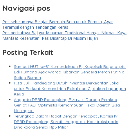
Navigasi pos
Pos sebelumnya
Belajar Bermain Bola untuk Pemula, Agar
Terampil dengan Tendangan Keras
Pos berikutnya
Bajigur Minuman Tradisional Hangat Nikmat, Kaya
Manfaat Kesehatan, Pas Disantap Di Musim Hujan
Posting Terkait
Sambut HUT ke-81 Kemerdekaan RI, Kapolsek Bojong Iptu
Edi Rumana Ajak Warga Kibarkan Bendera Merah Putih di
Setiap Rumah
Riza Juli: Pandeglang Butuh Investasi Berkearifan Lokal
untuk Perkuat Kemandirian Fiskal dan Ciptakan Lapangan
Kerja
Anggota DPRD Pandeglang Riza Juli Dorong Pemkab
Genjot PAD, Optimistis Kemampuan Fiskal Daerah Bisa
Meningkat
Terungkap Dalam Rapat Dengar Pendapat , Komisi IV
DPRD Pandeglang Soroti Anggaran Konstruksi pada
Dindikpora Senilai Rp5 Miliar