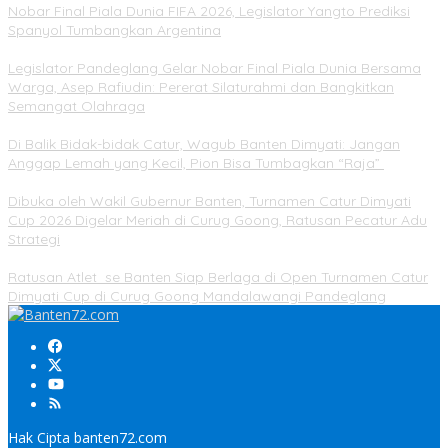
Nobar Final Piala Dunia FIFA 2026, Legislator Yangto Prediksi
Spanyol Tumbangkan Argentina
Legislator Pandeglang Gelar Nobar Final Piala Dunia Bersama
Warga, Asep Rafiudin: Pererat Silaturahmi dan Bangkitkan
Semangat Olahraga
Di Balik Bidak-bidak Catur, Wagub Banten Dimyati: Jangan
Anggap Lemah yang Kecil, Pion Bisa Tumbagkan “Raja”
Dibuka oleh Wakil Gubernur Banten, Turnamen Catur Dimyati
Cup 2026 Digelar Meriah di Curug Goong, Ratusan Pecatur Adu
Strategi
Ratusan Atlet se Banten Siap Berlaga di Open Turnamen Catur
Dimyati Cup di Curug Goong Mandalawangi Pandeglang
Hak Cipta banten72.com