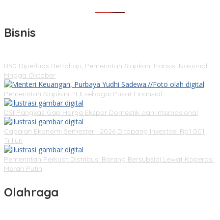
Bisnis
B50 Diperluas Bertahap, Pemerintah Siapkan Transisi Nasional
hingga Oktober
Pemerintah Siapkan PFII sebagai Pusat Finansial
DSI Pangkas Gap Harga Ekspor Domestik dan Internasional
Capaian Ekonomi Semester I 2026 Ditopang Investasi Rp1.001
Triliun
Pemerintah Perkuat Distribusi Barang Bersubsidi Lewat Koperasi
Merah Putih
Olahraga