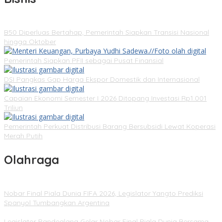
B50 Diperluas Bertahap, Pemerintah Siapkan Transisi Nasional
hingga Oktober
Pemerintah Siapkan PFII sebagai Pusat Finansial
DSI Pangkas Gap Harga Ekspor Domestik dan Internasional
Capaian Ekonomi Semester I 2026 Ditopang Investasi Rp1.001
Triliun
Pemerintah Perkuat Distribusi Barang Bersubsidi Lewat Koperasi
Merah Putih
Olahraga
Nobar Final Piala Dunia FIFA 2026, Legislator Yangto Prediksi
Spanyol Tumbangkan Argentina
Legislator Pandeglang Gelar Nobar Final Piala Dunia Bersama