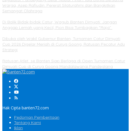
Warga, Asep Rafiudin: Pererat Silaturahmi dan Bangkitkan
Semangat Olahraga
Di Balik Bidak-bidak Catur, Wagub Banten Dimyati: Jangan
Anggap Lemah yang Kecil, Pion Bisa Tumbagkan “Raja”
Dibuka oleh Wakil Gubernur Banten, Turnamen Catur Dimyati
Cup 2026 Digelar Meriah di Curug Goong, Ratusan Pecatur Adu
Strategi
Ratusan Atlet se Banten Siap Berlaga di Open Turnamen Catur
Dimyati Cup di Curug Goong Mandalawangi Pandeglang
Hak Cipta banten72.com
Pedoman Pemberitaan
Tentang Kami
Iklan