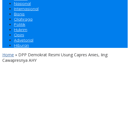
Nasional
Internasional
Bisnis
Olahraga
Politik
Hukrim
Opini
Advetorial
Hiburan
Home
»
DPP Demokrat Resmi Usung Capres Anies, Iing:
Cawapresnya AHY