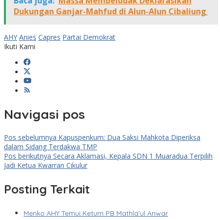
Baca juga:
Massa Membeludak Deklarasikan
Dukungan Ganjar-Mahfud di Alun-Alun Cibaliung
AHY
Anies
Capres
Partai Demokrat
Ikuti Kami
Navigasi pos
Pos sebelumnya
Kapuspenkum: Dua Saksi Mahkota Diperiksa
dalam Sidang Terdakwa TMP
Pos berikutnya
Secara Aklamasi, Kepala SDN 1 Muaradua Terpilih
Jadi Ketua Kwarran Cikulur
Posting Terkait
Menko AHY Temui Ketum PB Mathla’ul Anwar