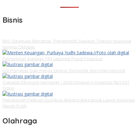
Bisnis
B50 Diperluas Bertahap, Pemerintah Siapkan Transisi Nasional
hingga Oktober
Pemerintah Siapkan PFII sebagai Pusat Finansial
DSI Pangkas Gap Harga Ekspor Domestik dan Internasional
Capaian Ekonomi Semester I 2026 Ditopang Investasi Rp1.001
Triliun
Pemerintah Perkuat Distribusi Barang Bersubsidi Lewat Koperasi
Merah Putih
Olahraga