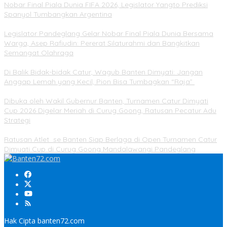
Nobar Final Piala Dunia FIFA 2026, Legislator Yangto Prediksi
Spanyol Tumbangkan Argentina
Legislator Pandeglang Gelar Nobar Final Piala Dunia Bersama
Warga, Asep Rafiudin: Pererat Silaturahmi dan Bangkitkan
Semangat Olahraga
Di Balik Bidak-bidak Catur, Wagub Banten Dimyati: Jangan
Anggap Lemah yang Kecil, Pion Bisa Tumbagkan “Raja”
Dibuka oleh Wakil Gubernur Banten, Turnamen Catur Dimyati
Cup 2026 Digelar Meriah di Curug Goong, Ratusan Pecatur Adu
Strategi
Ratusan Atlet se Banten Siap Berlaga di Open Turnamen Catur
Dimyati Cup di Curug Goong Mandalawangi Pandeglang
Hak Cipta banten72.com