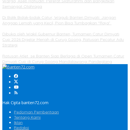
Warga, Asep Rafiudin: Pererat Silaturahmi dan Bangkitkan
Semangat Olahraga
Di Balik Bidak-bidak Catur, Wagub Banten Dimyati: Jangan
Anggap Lemah yang Kecil, Pion Bisa Tumbagkan “Raja”
Dibuka oleh Wakil Gubernur Banten, Turnamen Catur Dimyati
Cup 2026 Digelar Meriah di Curug Goong, Ratusan Pecatur Adu
Strategi
Ratusan Atlet se Banten Siap Berlaga di Open Turnamen Catur
Dimyati Cup di Curug Goong Mandalawangi Pandeglang
Hak Cipta banten72.com
Pedoman Pemberitaan
Tentang Kami
Iklan
Redaksi