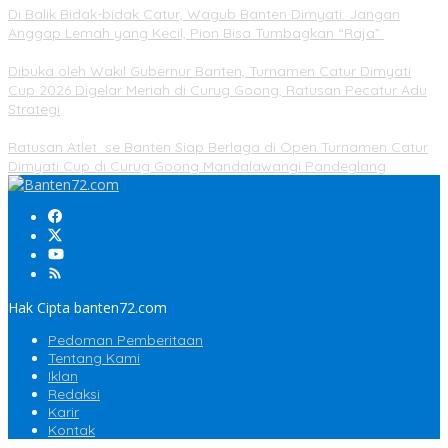
Di Balik Bidak-bidak Catur, Wagub Banten Dimyati: Jangan
Anggap Lemah yang Kecil, Pion Bisa Tumbagkan “Raja”
Dibuka oleh Wakil Gubernur Banten, Turnamen Catur Dimyati
Cup 2026 Digelar Meriah di Curug Goong, Ratusan Pecatur Adu
Strategi
Ratusan Atlet se Banten Siap Berlaga di Open Turnamen Catur
Dimyati Cup di Curug Goong Mandalawangi Pandeglang
Hak Cipta banten72.com
Pedoman Pemberitaan
Tentang Kami
Iklan
Redaksi
Karir
Kontak