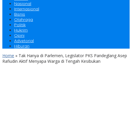
Nasional
Internasional
Bisnis
Olahraga
Politik
Hukrim
Opini
Advetorial
Hiburan
Home
»
Tak Hanya di Parlemen, Legislator PKS Pandeglang Asep
Rafiudin Aktif Menyapa Warga di Tengah Kesibukan