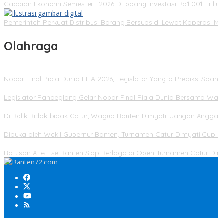
Capaian Ekonomi Semester I 2026 Ditopang Investasi Rp1.001 Trili
Pemerintah Perkuat Distribusi Barang Bersubsidi Lewat Koperasi 
Olahraga
Nobar Final Piala Dunia FIFA 2026, Legislator Yangto Prediksi S
Legislator Pandeglang Gelar Nobar Final Piala Dunia Bersama Wa
Di Balik Bidak-bidak Catur, Wagub Banten Dimyati: Jangan Angg
Dibuka oleh Wakil Gubernur Banten, Turnamen Catur Dimyati Cup 
Ratusan Atlet se Banten Siap Berlaga di Open Turnamen Catur 