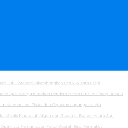
iza Juli: Potensial Dikembangkan untuk Wisata Religi
mana Ajak Warga Kibarkan Bendera Merah Putih di Setiap Rumah
rkuat Kemandirian Fiskal dan Ciptakan Lapangan Kerja
ah Gratis Madrasah Aliyah dari Gubernur Banten Andra Soni
Optimistis Kemampuan Fiskal Daerah Bisa Meningkat