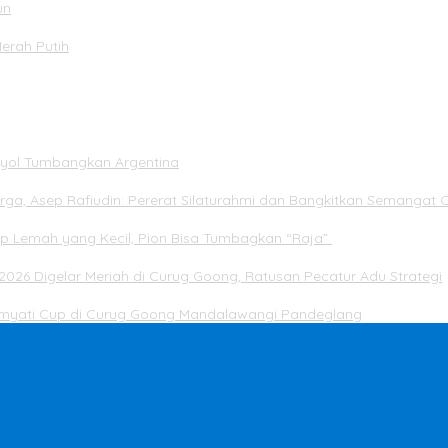
un
Merah Putih
panyol Tumbangkan Argentina
rga, Asep Rafiudin: Pererat Silaturahmi dan Bangkitkan Semangat 
ap Lemah yang Kecil, Pion Bisa Tumbagkan “Raja”
2026 Digelar Meriah di Curug Goong, Ratusan Pecatur Adu Strategi
Dimyati Cup di Curug Goong Mandalawangi Pandeglang