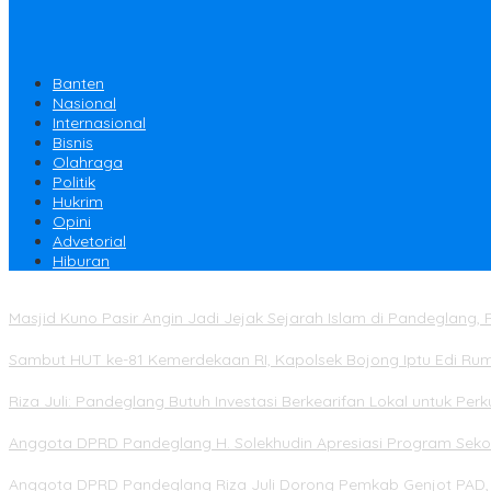
Banten
Nasional
Internasional
Bisnis
Olahraga
Politik
Hukrim
Opini
Advetorial
Hiburan
Masjid Kuno Pasir Angin Jadi Jejak Sejarah Islam di Pandeglang, R
Sambut HUT ke-81 Kemerdekaan RI, Kapolsek Bojong Iptu Edi Ru
Riza Juli: Pandeglang Butuh Investasi Berkearifan Lokal untuk Pe
Anggota DPRD Pandeglang H. Solekhudin Apresiasi Program Sekol
Anggota DPRD Pandeglang Riza Juli Dorong Pemkab Genjot PAD, 