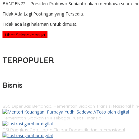
BANTEN72 – Presiden Prabowo Subianto akan membawa suara Indon
Tidak Ada Lagi Postingan yang Tersedia.
Tidak ada lagi halaman untuk dimuat.
Lihat Selengkapnya
TERPOPULER
Bisnis
B50 Diperluas Bertahap, Pemerintah Siapkan Transisi Nasional hi
Pemerintah Siapkan PFII sebagai Pusat Finansial
DSI Pangkas Gap Harga Ekspor Domestik dan Internasional