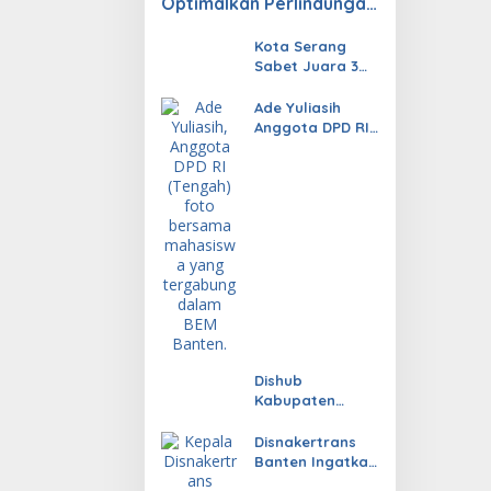
Optimalkan Perlindungan
Tenaga Kerja Melalui
Pembinaan Jaminan
Kota Serang
Sabet Juara 3
Sosial
Nasional di
APEKSI 2026,
Ade Yuliasih
Penampilan
Anggota DPD RI
Magis ‘Larasing
Gelar Sosialisasi
Surosowan’
4 Pilar MPR RI
Memukau Kota
untuk
Medan
Mahasiswa
Banten
Dishub
Kabupaten
Serang Bakal
Kaji Ulang
Disnakertrans
Parkiran
Banten Ingatkan
Berbayar Pasar
Perusahaan