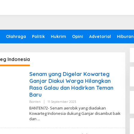
Olahraga
Politik
Hukrim
Opini
Advetorial
Hiburan
eg Indonesia
Senam yang Digelar Kowarteg
Ganjar Diakui Warga Hilangkan
Rasa Galau dan Hadirkan Teman
Baru
Banten
|
11 September 2023
O
L
BANTEN72- Senam aerobik yang diadakan
E
Kowarteg Indonesia dukung Ganjar disambut baik
H
dan
V
E
G
A