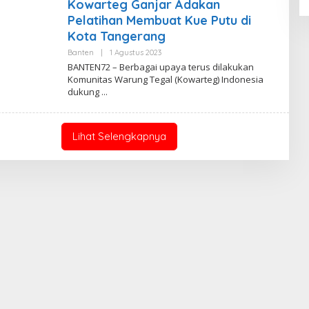
Kowarteg Ganjar Adakan
M
X
Pelatihan Membuat Kue Putu di
Kota Tangerang
Banten
|
1 Agustus 2023
O
L
BANTEN72 – Berbagai upaya terus dilakukan
E
Komunitas Warung Tegal (Kowarteg) Indonesia
H
dukung
V
E
G
A
M
Lihat Selengkapnya
X