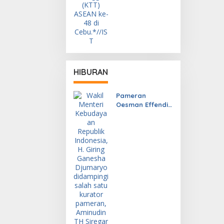
HIBURAN
Pameran
Oesman Effendi
(1919-1985) Arsip
dan Karya