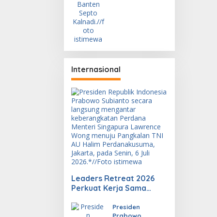
Anyar
Konsisten
Terapkan
Kesehatan dan
Keselamatan
Kerja
Internasional
Leaders Retreat 2026
Perkuat Kerja Sama
Investasi, Energi, dan
Ekonomi Digital
Presiden
Prabowo