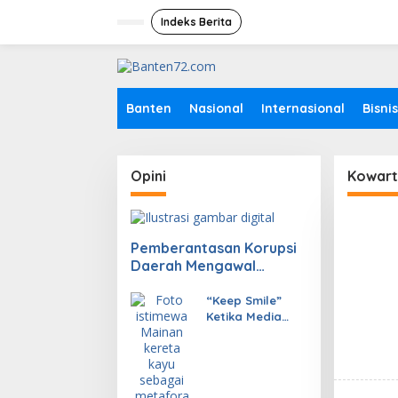
L
e
Indeks Berita
w
a
t
i
k
Banten
Nasional
Internasional
Bisnis
e
k
o
n
Opini
Kowart
t
e
n
Pemberantasan Korupsi
Daerah Mengawal
Pembenahan Tata Kelola
Politik
“Keep Smile”
Ketika Media
Menjadi Kereta
yang
Menggerakkan
Semangat