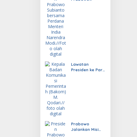
Dorong Kerja
Sama RI-India
Lebih Konkret
dan Berdampak
Lawatan
Presiden ke Paris
Hasilkan
Investasi
Prabowo
Jalankan Misi
Diplomasi untuk