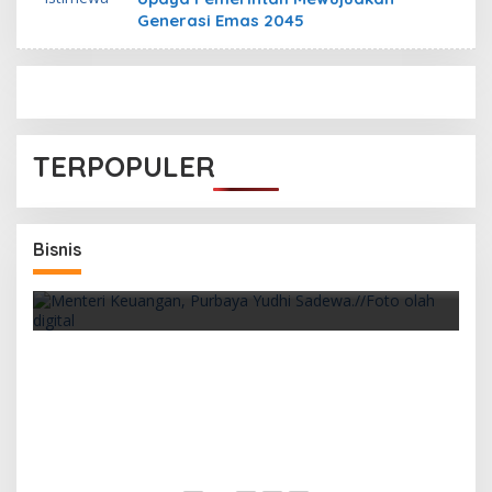
Generasi Emas 2045
TERPOPULER
an
Bisnis
Pemerintah Siapkan PFII sebagai Pusat
Finansial
D
I