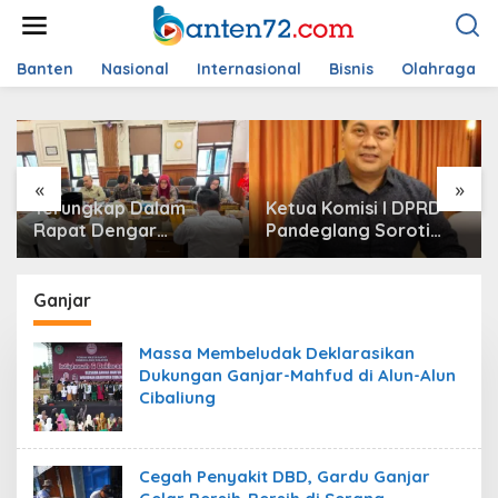
L
e
w
a
Banten
Nasional
Internasional
Bisnis
Olahraga
t
i
k
e
k
«
»
o
Terungkap Dalam
Ketua Komisi I DPRD
n
t
Rapat Dengar
Pandeglang Soroti
e
Pendapat , Komisi IV
Serapan Anggaran
n
DPRD Pandeglang
OPD Masih Rendah,
Soroti Anggaran
Minta Program Segera
Ganjar
Konstruksi pada
Dipercepat
Dindikpora Senilai Rp5
Massa Membeludak Deklarasikan
Miliar
Dukungan Ganjar-Mahfud di Alun-Alun
Cibaliung
Cegah Penyakit DBD, Gardu Ganjar