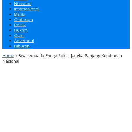
Nasional
Internasional
Bisnis
Olahraga
Politik
Hukrim
Opini
Advetorial
Hiburan
Home
»
Swasembada Energi Solusi Jangka Panjang Ketahanan
Nasional