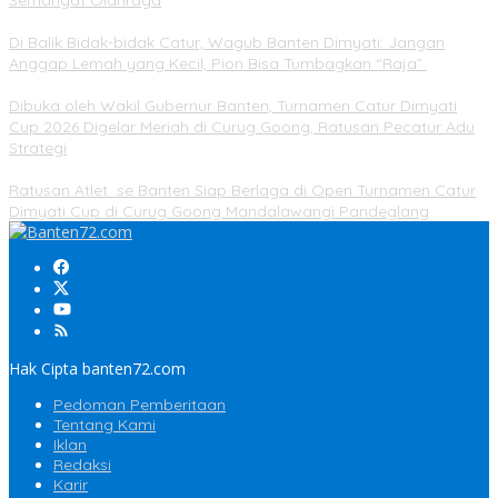
Di Balik Bidak-bidak Catur, Wagub Banten Dimyati: Jangan
Anggap Lemah yang Kecil, Pion Bisa Tumbagkan “Raja”
Dibuka oleh Wakil Gubernur Banten, Turnamen Catur Dimyati
Cup 2026 Digelar Meriah di Curug Goong, Ratusan Pecatur Adu
Strategi
Ratusan Atlet se Banten Siap Berlaga di Open Turnamen Catur
Dimyati Cup di Curug Goong Mandalawangi Pandeglang
Hak Cipta banten72.com
Pedoman Pemberitaan
Tentang Kami
Iklan
Redaksi
Karir