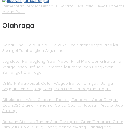
Pemerintah Perkuat Distribusi Barang Bersubsidi Lewat Koperasi
Merah Putih
Olahraga
Nobar Final Piala Dunia FIFA 2026, Legislator Yangto Prediksi
Spanyol Tumbangkan Argentina
Legislator Pandeglang Gelar Nobar Final Piala Dunia Bersama
Warga, Asep Rafiudin: Pererat Silaturahmi dan Bangkitkan
Semangat Olahraga
Di Balik Bidak-bidak Catur, Wagub Banten Dimyati: Jangan
Anggap Lemah yang Kecil, Pion Bisa Tumbagkan “Raja”
Dibuka oleh Wakil Gubernur Banten, Turnamen Catur Dimyati
Cup 2026 Digelar Meriah di Curug Goong, Ratusan Pecatur Adu
Strategi
Ratusan Atlet se Banten Siap Berlaga di Open Turnamen Catur
Dimyati Cup di Curug Goong Mandalawangi Pandeglang