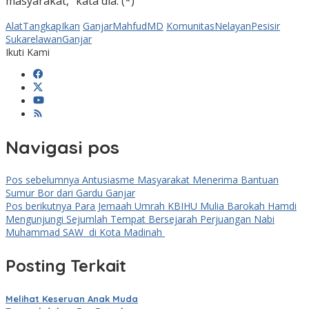
masyarakat,” kata dia. (*)
AlatTangkapIkan
GanjarMahfudMD
KomunitasNelayanPesisir
SukarelawanGanjar
Ikuti Kami
Navigasi pos
Pos sebelumnya
Antusiasme Masyarakat Menerima Bantuan
Sumur Bor dari Gardu Ganjar
Pos berikutnya
Para Jemaah Umrah KBIHU Mulia Barokah Hamdi
Mengunjungi Sejumlah Tempat Bersejarah Perjuangan Nabi
Muhammad SAW di Kota Madinah
Posting Terkait
Melihat Keseruan Anak Muda