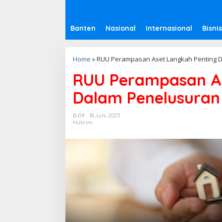
Banten
Nasional
Internasional
Bisnis
Home
»
RUU Perampasan Aset Langkah Penting D
RUU Perampasan As
Dalam Penelusuran
B-09
18 Juni 2025
Hukrim