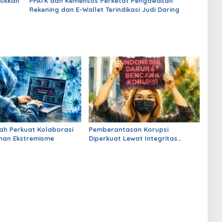
jukkan
PPATK dan Kemensos Perketat Pengawasan
Rekening dan E-Wallet Terindikasi Judi Daring
ah Perkuat Kolaborasi
Pemberantasan Korupsi
han Ekstremisme
Diperkuat Lewat Integritas
Aparat dan RUU Perampasan
Aset