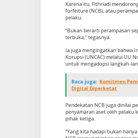
Karena itu, Fithriadi mendoro
forfeiture (NCB), atau peramp
pelaku.
“Bukan berarti perampasan sep
terbuka,” tegasnya.
Ia juga mengingatkan bahwa In
Korupsi (UNCAC) melalui UU N
untuk mengadopsi langkah-langk
Baca juga:
Komitmen Pemer
Digital Diperketat
Pendekatan NCB juga dinilai 
penyamaran aset oleh pelaku k
pihak ketiga.
“Yang kita hadapi bukan hanya