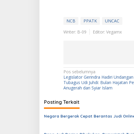
NCB
PPATK
UNCAC
Writer: B-09
Editor: Vegamx
N
Pos sebelumnya
Legislator Gerindra Hadiri Undanga
a
Tubagus Udi Juhdi: Bulan Hajatan P
v
Anugerah dan Syiar Islam
i
Posting Terkait
g
a
Negara Bergerak Cepat Berantas Judi Onlin
s
i