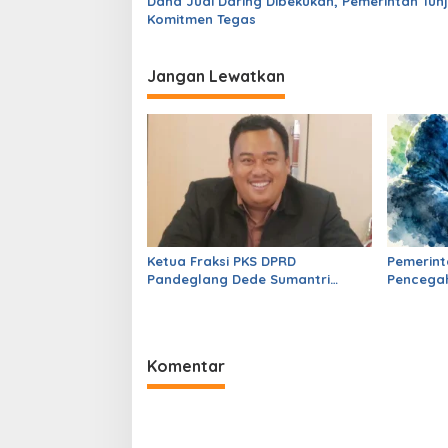
Dana Judi Daring Dibekukan, Pemerintah Tun
p
Komitmen Tegas
o
s
Jangan Lewatkan
Ketua Fraksi PKS DPRD
Pemerint
Pandeglang Dede Sumantri
Pencega
Dukung Polres Berantas
Narkoba, Ajak Masyarakat
Bersatu Lawan Peredaran
Barang Haram
Komentar