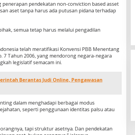
ng penerapan pendekatan non-conviction based asset
asan aset tanpa harus ada putusan pidana terhadap
B50 Diperluas Bertahap,
Pemerintah Siapkan Transisi
ihak, semua tetap harus melalui pengadilan
Nasional hingga Oktober
donesia telah meratifikasi Konvensi PBB Menentang
o. 7 Tahun 2006, yang mendorong negara-negara
ah legislatif semacam ini.
intah Berantas Judi Online, Pengawasan
Nobar Final Piala Dunia FIFA 2026,
Legislator Yangto Prediksi
penting dalam menghadapi berbagai modus
Spanyol Tumbangkan Argentina
ejahatan, seperti penggunaan identitas palsu atau
 orangnya, tapi struktur asetnya. Dan pendekatan