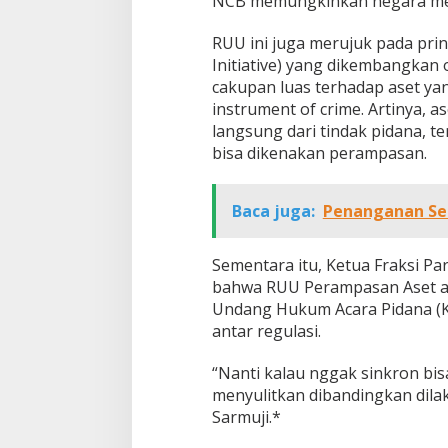
NCB memungkinkan negara mela
RUU ini juga merujuk pada prins
Initiative) yang dikembangkan 
cakupan luas terhadap aset yan
instrument of crime. Artinya, 
langsung dari tindak pidana, te
bisa dikenakan perampasan.
Baca juga:
Penanganan Ser
Sementara itu, Ketua Fraksi P
bahwa RUU Perampasan Aset a
Undang Hukum Acara Pidana (KU
antar regulasi.
“Nanti kalau nggak sinkron bisa 
menyulitkan dibandingkan dila
Sarmuji.*