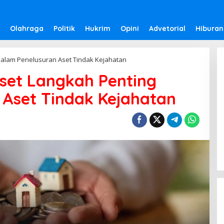
Olahraga
Politik
Hukrim
Opini
Advetorial
Hiburan
alam Penelusuran Aset Tindak Kejahatan
et Langkah Penting
 Aset Tindak Kejahatan