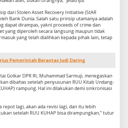
wan aset, bukan orangnya,” jelasnya.
ip dari Stolen Asset Recovery Initiative (StAR
oleh Bank Dunia. Salah satu prinsip utamanya adalah
g dapat dirampas, yakni proceeds of crime dan
aset yang diperoleh secara langsung maupun tidak
rmasuk yang telah dialihkan kepada pihak lain, tetap
ius Pemerintah Berantas Judi Daring
artai Golkar DPR RI, Muhammad Sarmuji, menegaskan
kan dibahas setelah penyusunan RUU Kitab Undang-
HAP) rampung. Hal ini dilakukan demi sinkronisasi
repot lagi, akan ada revisi lagi, dan itu lebih
kukan setelah RUU KUHAP bisa dirampungkan,” tutur