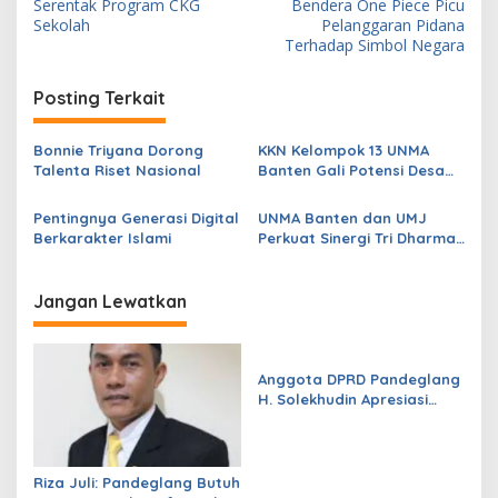
a
Serentak Program CKG
Bendera One Piece Picu
v
Sekolah
Pelanggaran Pidana
Terhadap Simbol Negara
i
g
Posting Terkait
a
s
Bonnie Triyana Dorong
KKN Kelompok 13 UNMA
Talenta Riset Nasional
Banten Gali Potensi Desa
i
Curugciung
p
Pentingnya Generasi Digital
UNMA Banten dan UMJ
Berkarakter Islami
Perkuat Sinergi Tri Dharma
o
Perguruan Tinggi
s
Jangan Lewatkan
Anggota DPRD Pandeglang
H. Solekhudin Apresiasi
Program Sekolah Gratis
Madrasah Aliyah dari
Gubernur Banten Andra
Soni
Riza Juli: Pandeglang Butuh