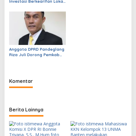
Investasi Berkearifan Lokal
untuk Perkuat Kemandirian
Fiskal dan Ciptakan
Lapangan Kerja
Anggota DPRD Pandeglang
Riza Juli Dorong Pemkab
Genjot PAD, Optimistis
Kemampuan Fiskal Daerah
Bisa Meningkat
Komentar
Berita Lainnya