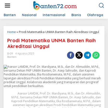
L
e
w
a
Banten
Nasional
Internasional
Bisnis
Olahraga
t
i
k
Home
»
Prodi Matematika UNMA Banten Raih Akreditasi Unggul
e
k
Prodi Matematika UNMA Banten Raih
o
n
Akreditasi Unggul
t
e
B-09
4 Agustus 2025
Banten
n
Asesor LAMDIK, Prof. Dr. Mardiyana, M.Si., dan Dr. Alimuddin,
M.Pd., bersama Dekan FKIP UNMA Banten, Dr. Asep Sahrudin, dan
Kaprodi Pendidikan Matematika, Eka Rosdianwinata, M.Pd., dalam
asesmen lapangan akreditasi Prodi Pendidikan Matematika yang