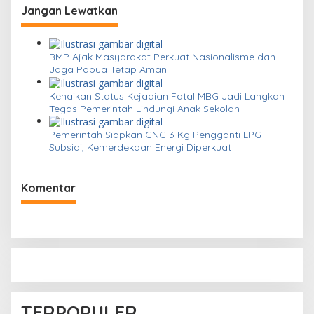
g
Jangan Lewatkan
a
s
BMP Ajak Masyarakat Perkuat Nasionalisme dan
i
Jaga Papua Tetap Aman
p
Kenaikan Status Kejadian Fatal MBG Jadi Langkah
o
Tegas Pemerintah Lindungi Anak Sekolah
s
Pemerintah Siapkan CNG 3 Kg Pengganti LPG
Subsidi, Kemerdekaan Energi Diperkuat
Komentar
TERPOPULER