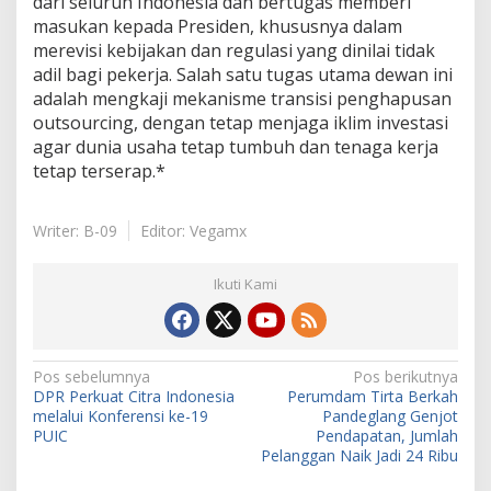
dari seluruh Indonesia dan bertugas memberi
masukan kepada Presiden, khususnya dalam
merevisi kebijakan dan regulasi yang dinilai tidak
adil bagi pekerja. Salah satu tugas utama dewan ini
adalah mengkaji mekanisme transisi penghapusan
outsourcing, dengan tetap menjaga iklim investasi
agar dunia usaha tetap tumbuh dan tenaga kerja
tetap terserap.*
Writer: B-09
Editor: Vegamx
Ikuti Kami
N
Pos sebelumnya
Pos berikutnya
DPR Perkuat Citra Indonesia
Perumdam Tirta Berkah
a
melalui Konferensi ke-19
Pandeglang Genjot
v
PUIC
Pendapatan, Jumlah
Pelanggan Naik Jadi 24 Ribu
i