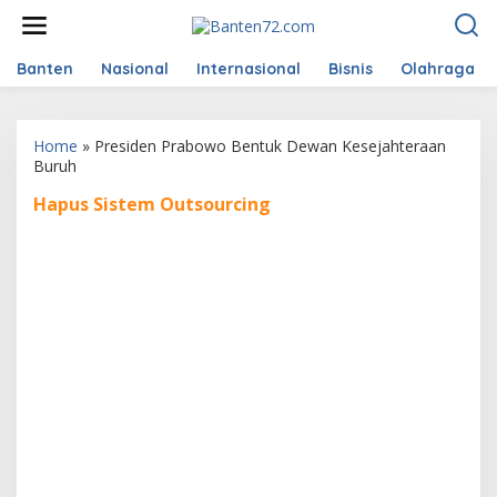
L
e
w
a
Banten
Nasional
Internasional
Bisnis
Olahraga
t
i
k
Home
»
Presiden Prabowo Bentuk Dewan Kesejahteraan
e
Buruh
k
o
Hapus Sistem Outsourcing
n
t
e
n