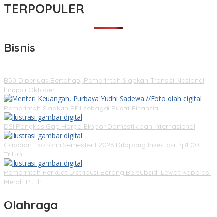
TERPOPULER
Bisnis
B50 Diperluas Bertahap, Pemerintah Siapkan Transisi Nasional
hingga Oktober
Pemerintah Siapkan PFII sebagai Pusat Finansial
DSI Pangkas Gap Harga Ekspor Domestik dan Internasional
Capaian Ekonomi Semester I 2026 Ditopang Investasi Rp1.001
Triliun
Pemerintah Perkuat Distribusi Barang Bersubsidi Lewat Koperasi
Merah Putih
Olahraga