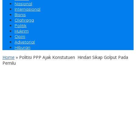
Nasional
Internasional
Bisnis
Olahraga
Politik
Hukrim
Opini
Advetorial
Hiburan
Home
»
Politisi PPP Ajak Konstutuen Hindari Sikap Golput Pada
Pemilu