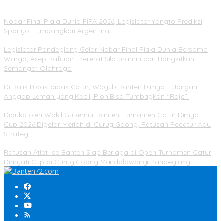
Nobar Final Piala Dunia FIFA 2026, Legislator Yangto Prediksi
Spanyol Tumbangkan Argentina
Legislator Pandeglang Gelar Nobar Final Piala Dunia Bersama
Warga, Asep Rafiudin: Pererat Silaturahmi dan Bangkitkan
Semangat Olahraga
Di Balik Bidak-bidak Catur, Wagub Banten Dimyati: Jangan
Anggap Lemah yang Kecil, Pion Bisa Tumbagkan “Raja”
Dibuka oleh Wakil Gubernur Banten, Turnamen Catur Dimyati
Cup 2026 Digelar Meriah di Curug Goong, Ratusan Pecatur Adu
Strategi
Ratusan Atlet se Banten Siap Berlaga di Open Turnamen Catur
Dimyati Cup di Curug Goong Mandalawangi Pandeglang