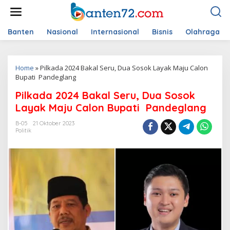
L
e
w
a
Banten
Nasional
Internasional
Bisnis
Olahraga
t
i
k
Home
»
Pilkada 2024 Bakal Seru, Dua Sosok Layak Maju Calon
e
Bupati Pandeglang
k
o
Pilkada 2024 Bakal Seru, Dua Sosok
n
t
Layak Maju Calon Bupati Pandeglang
e
n
B-05
21 Oktober 2023
Politik