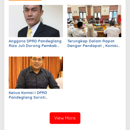
Anggota DPRD Pandeglang
Terungkap Dalam Rapat
Riza Juli Dorong Pemkab
Dengar Pendapat , Komisi
Genjot PAD, Optimistis
IV DPRD Pandeglang
Kemampuan Fiskal Daerah
Soroti Anggaran
Bisa Meningkat
Konstruksi pada
Dindikpora Senilai Rp5
Miliar
Ketua Komisi I DPRD
Pandeglang Soroti
Serapan Anggaran OPD
Masih Rendah, Minta
Program Segera
Dipercepat
View More