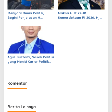
Menyoal Dunia Politik,
Makna HUT ke-81
Begini Penjelasan H.
Kemerdekaan RI 2026, Hj.
Wahyudin Wahab, SH
Jahronah: Momentum
Politisi Kawakan yang Kini
Perkuat Persatuan dan
Fokus di Dunia Usaha
Perjuangkan Kesejahteraan
Rakyat
Agus Bustomi, Sosok Politisi
yang Meniti Karier Politik
dari Kader Demokrat
hingga Duduk di Kursi DPRD
Pandeglang
Komentar
Berita Lainnya