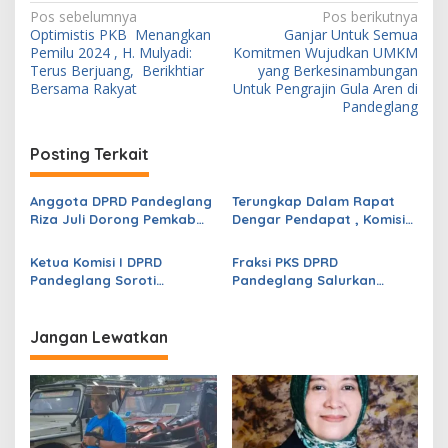
N
Pos sebelumnya
Pos berikutnya
Optimistis PKB Menangkan
Ganjar Untuk Semua
a
Pemilu 2024 , H. Mulyadi:
Komitmen Wujudkan UMKM
v
Terus Berjuang, Berikhtiar
yang Berkesinambungan
Bersama Rakyat
Untuk Pengrajin Gula Aren di
i
Pandeglang
g
Posting Terkait
a
s
Anggota DPRD Pandeglang
Terungkap Dalam Rapat
i
Riza Juli Dorong Pemkab
Dengar Pendapat , Komisi
p
Genjot PAD, Optimistis
IV DPRD Pandeglang
Kemampuan Fiskal Daerah
Soroti Anggaran
Ketua Komisi I DPRD
Fraksi PKS DPRD
o
Bisa Meningkat
Konstruksi pada
Pandeglang Soroti
Pandeglang Salurkan
Dindikpora Senilai Rp5
s
Serapan Anggaran OPD
Bantuan untuk Korban
Miliar
Masih Rendah, Minta
Kebakaran di Cibaliung
Program Segera
Jangan Lewatkan
Dipercepat