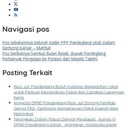
Navigasi pos
Pos sebelumnya
Seluruh Kader PPP Pandeglang Utuh Dalam
Gerbong Ganjar – Mahfud
Pos berikutnya
Sambut Bulan Rajab, Bupati Pandeglang
Perbanyak Pengajian ke Ponpes dan Majelis Taklim
Posting Terkait
Riza Juli: Pandeglang Butuh Investasi Berkearifan Lokal
untuk Perkuat Kemandirian Fiskal dan Ciptakan Lapangan
Kerja
Anggota DPRD Pandeglang Riza Juli Dorong Pemkab
Genjot PAD, Optimistis Kemampuan Fiskal Daerah Bisa
Meningkat
Terungkap Dalam Rapat Dengar Pendapat , Komisi IV
DPRD Pandeglang Soroti Anggaran Konstruksi pada