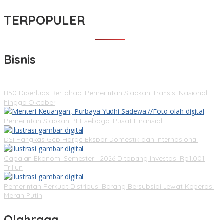
TERPOPULER
Bisnis
B50 Diperluas Bertahap, Pemerintah Siapkan Transisi Nasional
hingga Oktober
Pemerintah Siapkan PFII sebagai Pusat Finansial
DSI Pangkas Gap Harga Ekspor Domestik dan Internasional
Capaian Ekonomi Semester I 2026 Ditopang Investasi Rp1.001
Triliun
Pemerintah Perkuat Distribusi Barang Bersubsidi Lewat Koperasi
Merah Putih
Olahraga