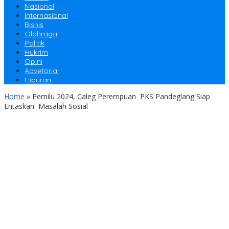
Nasional
Internasional
Bisnis
Olahraga
Politik
Hukrim
Opini
Advetorial
Hiburan
Home
»
Pemilu 2024, Caleg Perempuan PKS Pandeglang Siap
Entaskan Masalah Sosial