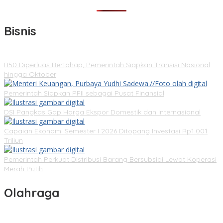
Bisnis
B50 Diperluas Bertahap, Pemerintah Siapkan Transisi Nasional
hingga Oktober
Pemerintah Siapkan PFII sebagai Pusat Finansial
DSI Pangkas Gap Harga Ekspor Domestik dan Internasional
Capaian Ekonomi Semester I 2026 Ditopang Investasi Rp1.001
Triliun
Pemerintah Perkuat Distribusi Barang Bersubsidi Lewat Koperasi
Merah Putih
Olahraga