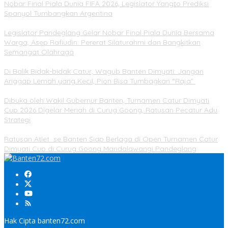
Nobar Final Piala Dunia FIFA 2026, Legislator Yangto Prediksi
Spanyol Tumbangkan Argentina
Legislator Pandeglang Gelar Nobar Final Piala Dunia Bersama
Warga, Asep Rafiudin: Pererat Silaturahmi dan Bangkitkan
Semangat Olahraga
Di Balik Bidak-bidak Catur, Wagub Banten Dimyati: Jangan
Anggap Lemah yang Kecil, Pion Bisa Tumbagkan “Raja”
Dibuka oleh Wakil Gubernur Banten, Turnamen Catur Dimyati
Cup 2026 Digelar Meriah di Curug Goong, Ratusan Pecatur Adu
Strategi
Ratusan Atlet se Banten Siap Berlaga di Open Turnamen Catur
Dimyati Cup di Curug Goong Mandalawangi Pandeglang
Hak Cipta banten72.com