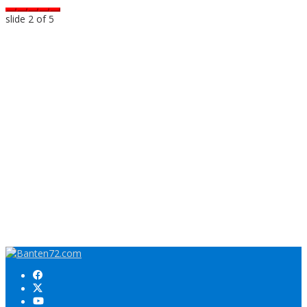
slide
2
of 5