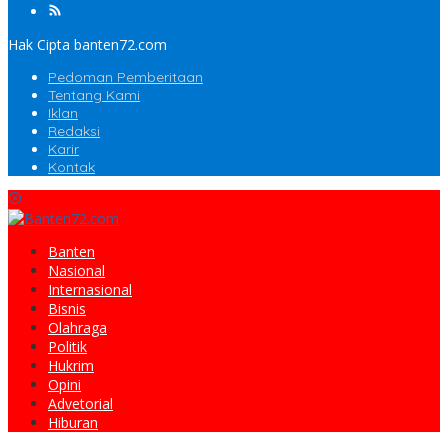
Hak Cipta banten72.com
Pedoman Pemberitaan
Tentang Kami
Iklan
Redaksi
Karir
Kontak
Banten
Nasional
Internasional
Bisnis
Olahraga
Politik
Hukrim
Opini
Advetorial
Hiburan