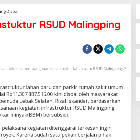
ng Disoal
stuktur RSUD Malingping
aat dilokasi pembangunan Infrastruktur lahan baru RSUD Malingping.*
astruktur lahan baru dan parkir rumah sakit umum
ai Rp11.307.887.515.00 kini disoal oleh masyarakat
pemuda Lebak Selatan, Rizal Iskandar, berdasarkan
aksanaan kegiatan infrastruktur RSUD Malingping
kar minyak(BBM) bersubsidi.
un pelaksana kegiatan ditenggarai terkesan ingin
proyek. Karena sudah satu pekan berjalan pihak