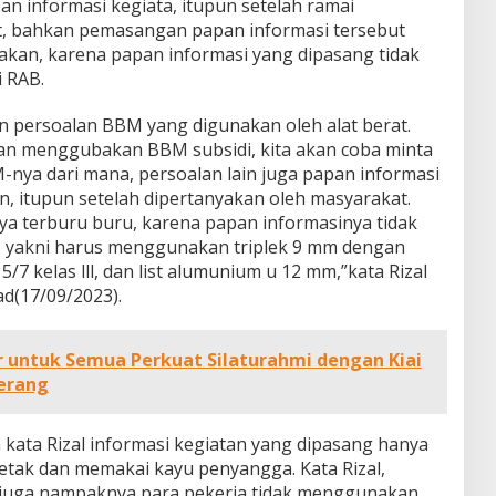
 informasi kegiata, itupun setelah ramai
t, bahkan pemasangan papan informasi tersebut
akan, karena papan informasi yang dipasang tidak
i RAB.
n persoalan BBM yang digunakan oleh alat berat.
an menggubakan BBM subsidi, kita akan coba minta
M-nya dari mana, persoalan lain juga papan informasi
n, itupun setelah dipertanyakan oleh masyarakat.
a terburu buru, karena papan informasinya tidak
, yakni harus menggunakan triplek 9 mm dengan
/7 kelas lll, dan list alumunium u 12 mm,”kata Rizal
d(17/09/2023).
 untuk Semua Perkuat Silaturahmi dengan Kiai
erang
 kata Rizal informasi kegiatan yang dipasang hanya
tak dan memakai kayu penyangga. Kata Rizal,
si juga nampaknya para pekerja tidak menggunakan