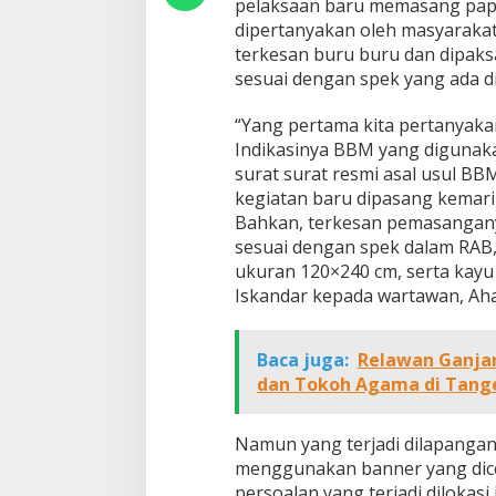
pelaksaan baru memasang papan
dipertanyakan oleh masyaraka
terkesan buru buru dan dipaks
sesuai dengan spek yang ada d
“Yang pertama kita pertanyaka
Indikasinya BBM yang digunak
surat surat resmi asal usul BB
kegiatan baru dipasang kemari
Bahkan, terkesan pemasangany
sesuai dengan spek dalam RAB
ukuran 120×240 cm, serta kayu 5
Iskandar kepada wartawan, Aha
Baca juga:
Relawan Ganjar
dan Tokoh Agama di Tang
Namun yang terjadi dilapangan
menggunakan banner yang dice
persoalan yang terjadi diloka