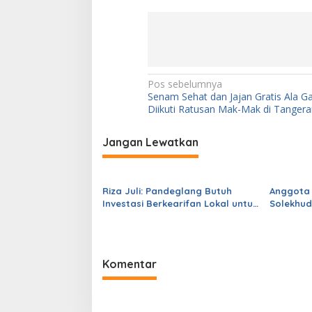
N
Pos sebelumnya
Senam Sehat dan Jajan Gratis Ala G
a
Diikuti Ratusan Mak-Mak di Tanger
v
i
Jangan Lewatkan
g
a
Riza Juli: Pandeglang Butuh
Anggota
s
Investasi Berkearifan Lokal untuk
Solekhud
Perkuat Kemandirian Fiskal dan
Sekolah 
i
Ciptakan Lapangan Kerja
dari Gub
p
o
Komentar
s