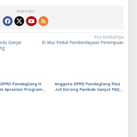
Ikuti Kami
Pos berikutnya
ardu Ganjar
Iti Akui Peduli Pemberdayaan Perempuan
ang
 DPRD Pandeglang H.
Anggota DPRD Pandeglang Riza
in Apresiasi Program
Juli Dorong Pemkab Genjot PAD,
Gratis Madrasah Aliyah
Optimistis Kemampuan Fiskal
ernur Banten Andra Soni
Daerah Bisa Meningkat