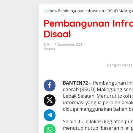
Home
»
Pembangunan Infrastuktur RSUD Malingpi
Pembangunan Infra
Disoal
B-04
17 September 2023
Banten
Nampak warga s
BANTEN72
– Pembangunan infr
daerah (RSUD) Malingping senil
Lebak Selatan. Menurut tokoh 
informasi yang ia peroleh pel
diduga menggunakan bahan ba
Selain itu, dilokasi kegiatan p
menutup nutupi besaran nilai 