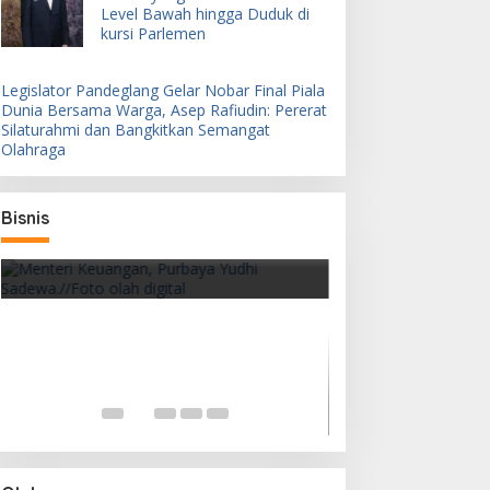
Level Bawah hingga Duduk di
kursi Parlemen
Legislator Pandeglang Gelar Nobar Final Piala
Dunia Bersama Warga, Asep Rafiudin: Pererat
Silaturahmi dan Bangkitkan Semangat
Olahraga
Bisnis
Pemerintah Siapkan PFII sebagai
Pusat Finansial
DSI Pangkas Gap
Domestik dan Int
Legislator Pandeglang Gelar
Nobar Final Piala Dunia Bersama