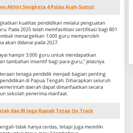
wo Akhiri Sengketa 4 Pulau Aceh-Sumut
katkan kualitas pendidikan melalui penguatan
u. Pada 2025 telah memfasilitasi sertifikasi bagi 801
kembali menargetkan 1.000 guru memperoleh
Nobar Final Piala Dunia FIFA 2026,
ma akan didanai pada 2027.
Legislator Yangto Prediksi
Spanyol Tumbangkan Argentina
ayai hampir 3.000 guru untuk mendapatkan
an tambahan insentif bagi para guru,” jelasnya.
hteraan tenaga pendidik menjadi bagian penting
endidikan di Papua Tengah. Diharapkan seluruh
pemerintah daerah dapat dimanfaatkan secara
pun sekolah penerima manfaat.
ntah dan BI Jaga Rupiah Tetap On Track
ngah tidak hanya cerdas, tetapi juga memiliki