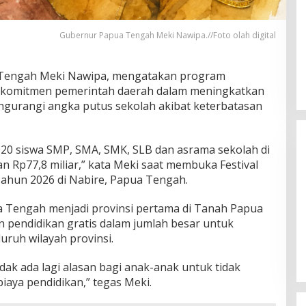
Gubernur Papua Tengah Meki Nawipa.//Foto olah digital
Tengah Meki Nawipa, mengatakan program
 komitmen pemerintah daerah dalam meningkatkan
ngurangi angka putus sekolah akibat keterbatasan
920 siswa SMP, SMA, SMK, SLB dan asrama sekolah di
Rp77,8 miliar,” kata Meki saat membuka Festival
Tahun 2026 di Nabire, Papua Tengah.
Tengah menjadi provinsi pertama di Tanah Papua
pendidikan gratis dalam jumlah besar untuk
B50 Diperluas Bertahap,
Pemerintah Siapkan Transisi
uruh wilayah provinsi.
Nasional hingga Oktober
dak ada lagi alasan bagi anak-anak untuk tidak
iaya pendidikan,” tegas Meki.