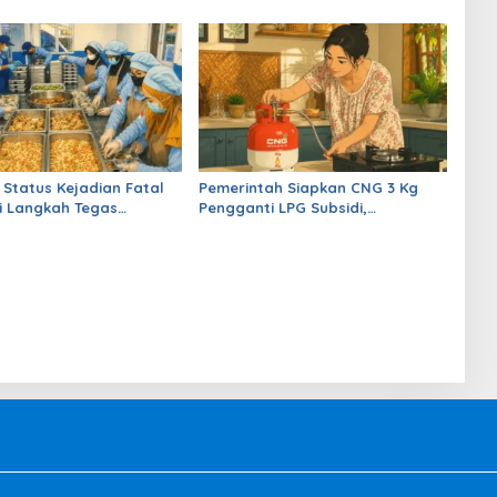
 Status Kejadian Fatal
Pemerintah Siapkan CNG 3 Kg
 Langkah Tegas
Pengganti LPG Subsidi,
ah Lindungi Anak
Kemerdekaan Energi Diperkuat