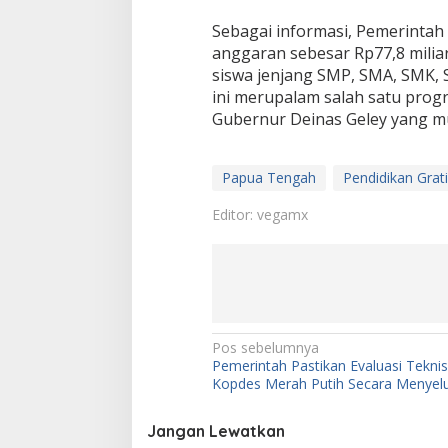
Sebagai informasi, Pemerintah
anggaran sebesar Rp77,8 milia
siswa jenjang SMP, SMA, SMK, 
ini merupalam salah satu prog
Gubernur Deinas Geley yang mul
Papua Tengah
Pendidikan Grat
Editor: vegamx
N
Pos sebelumnya
Pemerintah Pastikan Evaluasi Teknis
a
Kopdes Merah Putih Secara Menyel
v
i
Jangan Lewatkan