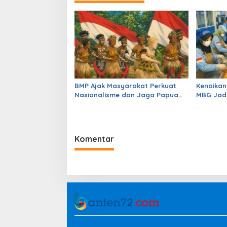
g
a
s
i
p
o
BMP Ajak Masyarakat Perkuat
Kenaikan
s
Nasionalisme dan Jaga Papua
MBG Jadi
Tetap Aman
Pemerint
Sekolah
Komentar