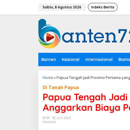
L
e
Sabtu, 8 Agustus 2026
Indeks Berita
w
a
t
i
k
e
k
o
n
Banten
Nasional
Internasional
Bisnis
t
e
n
Home
»
Papua Tengah Jadi Provinsi Pertama yang
Di Tanah Papua
Papua Tengah Jadi 
Anggarkan Biaya Pe
B-09
30 Juni 2026
Nasional