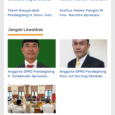
i
Soal Pagelaran Wayang
Sebagai Momentum
p
Musikal , Rohendi : Upaya
Pererat Ukhuwah Islamiah
Tokoh Masyarakat
Stafsus Menko Pangan RI
Menghidupkan Kembali
Pandeglang H. Emus: Hari
Irna Narulita Apresiasi
o
Sejarah dan Budaya di
Lahir Pancasila Jadi
Penyaluran 60 Hewan
Bumi Banten
s
Momentum Perkuat Nilai-
Kurban Dam Tamattu untuk
Nilai Persatuan Bangsa
Warga Pandeglang
Jangan Lewatkan
Anggota DPRD Pandeglang
Anggota DPRD Pandeglang
H. Solekhudin Apresiasi
Riza Juli Dorong Pemkab
Program Sekolah Gratis
Genjot PAD, Optimistis
Madrasah Aliyah dari
Kemampuan Fiskal Daerah
Gubernur Banten Andra
Bisa Meningkat
Soni