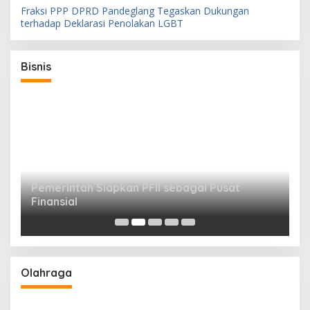
Fraksi PPP DPRD Pandeglang Tegaskan Dukungan
terhadap Deklarasi Penolakan LGBT
an
Bisnis
Pemerintah Siapkan PFII sebagai Pusat
Finansial
D
I
r
Legislator Pandeglang Gelar Nobar Final
Piala Dunia Bersama Warga, Asep Rafiudin:
Olahraga
Pererat Silaturahmi dan Bangkitkan
Semangat Olahraga