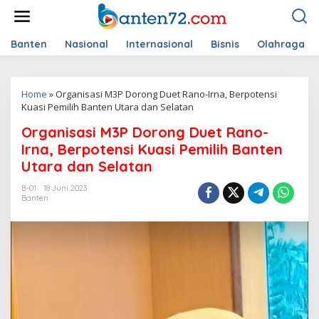
L
e
w
a
Banten
Nasional
Internasional
Bisnis
Olahraga
t
i
k
Home
»
Organisasi M3P Dorong Duet Rano-Irna, Berpotensi
e
Kuasi Pemilih Banten Utara dan Selatan
k
o
Organisasi M3P Dorong Duet Rano-
n
t
Irna, Berpotensi Kuasi Pemilih Banten
e
Utara dan Selatan
n
B-01
18 Juni 2023
Banten