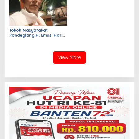
Bumi Banten
Tokoh Masyarakat
Pandeglang H. Emus: Hari
Lahir Pancasila Jadi
Momentum Perkuat Nilai-
Nilai Persatuan Bangsa
View More