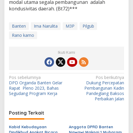
modal utama segala pembangunan adalah
kondusivitas daerah. (Bt72)***
Banten
Irna Narulita
M3P
Pilgub
Rano karno
Ikuti Kami
N
Pos sebelumnya
Pos berikutnya
DPD Organda Banten Gelar
Dukung Percepatan
a
Rapat Pleno 2023, Bahas
Pembangunan Kadin
v
Segudang Program Kerja
Pandeglang Baksos
Perbaikan Jalan
i
g
Posting Terkait
a
s
Kabid Kebudayaan
Anggota DPRD Banten
Dindikbud Angkat Bicara
Nawawi Maknai 1 Muharam