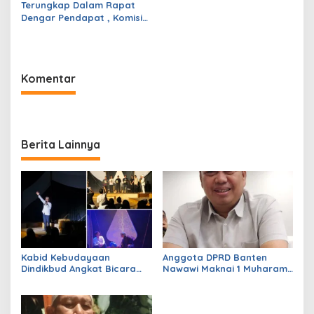
Terungkap Dalam Rapat
Dengar Pendapat , Komisi
IV DPRD Pandeglang
Soroti Anggaran
Konstruksi pada
Dindikpora Senilai Rp5
Komentar
Miliar
Berita Lainnya
Kabid Kebudayaan
Anggota DPRD Banten
Dindikbud Angkat Bicara
Nawawi Maknai 1 Muharam
Soal Pagelaran Wayang
Sebagai Momentum
Musikal , Rohendi : Upaya
Pererat Ukhuwah Islamiah
Menghidupkan Kembali
Sejarah dan Budaya di