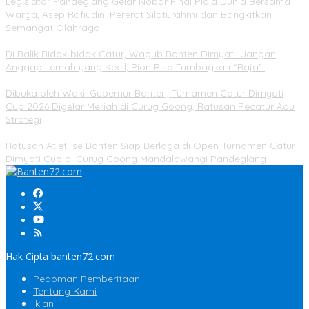
Legislator Pandeglang Gelar Nobar Final Piala Dunia Bersama
Warga, Asep Rafiudin: Pererat Silaturahmi dan Bangkitkan
Semangat Olahraga
Di Balik Bidak-bidak Catur, Wagub Banten Dimyati: Jangan
Anggap Lemah yang Kecil, Pion Bisa Tumbagkan “Raja”
Dibuka oleh Wakil Gubernur Banten, Turnamen Catur Dimyati
Cup 2026 Digelar Meriah di Curug Goong, Ratusan Pecatur Adu
Strategi
Ratusan Atlet se Banten Siap Berlaga di Open Turnamen Catur
Dimyati Cup di Curug Goong Mandalawangi Pandeglang
Hak Cipta banten72.com
Pedoman Pemberitaan
Tentang Kami
Iklan