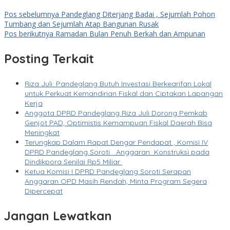
Pos sebelumnya
Pandeglang Diterjang Badai , Sejumlah Pohon
Tumbang dan Sejumlah Atap Bangunan Rusak
Pos berikutnya
Ramadan Bulan Penuh Berkah dan Ampunan
Posting Terkait
Riza Juli: Pandeglang Butuh Investasi Berkearifan Lokal
untuk Perkuat Kemandirian Fiskal dan Ciptakan Lapangan
Kerja
Anggota DPRD Pandeglang Riza Juli Dorong Pemkab
Genjot PAD, Optimistis Kemampuan Fiskal Daerah Bisa
Meningkat
Terungkap Dalam Rapat Dengar Pendapat , Komisi IV
DPRD Pandeglang Soroti Anggaran Konstruksi pada
Dindikpora Senilai Rp5 Miliar
Ketua Komisi I DPRD Pandeglang Soroti Serapan
Anggaran OPD Masih Rendah, Minta Program Segera
Dipercepat
Jangan Lewatkan