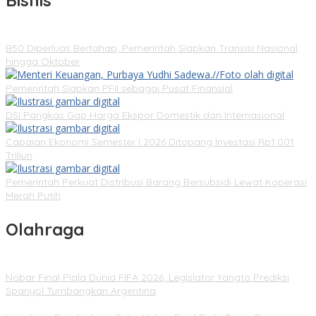
B50 Diperluas Bertahap, Pemerintah Siapkan Transisi Nasional
hingga Oktober
Pemerintah Siapkan PFII sebagai Pusat Finansial
DSI Pangkas Gap Harga Ekspor Domestik dan Internasional
Capaian Ekonomi Semester I 2026 Ditopang Investasi Rp1.001
Triliun
Pemerintah Perkuat Distribusi Barang Bersubsidi Lewat Koperasi
Merah Putih
Olahraga
Nobar Final Piala Dunia FIFA 2026, Legislator Yangto Prediksi
Spanyol Tumbangkan Argentina