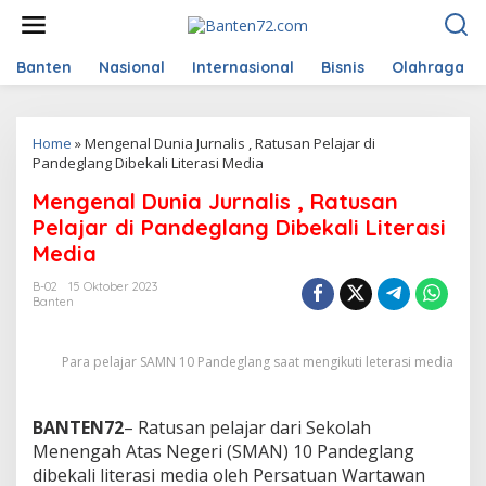
L
e
w
a
Banten
Nasional
Internasional
Bisnis
Olahraga
t
i
k
Home
»
Mengenal Dunia Jurnalis , Ratusan Pelajar di
e
Pandeglang Dibekali Literasi Media
k
o
Mengenal Dunia Jurnalis , Ratusan
n
t
Pelajar di Pandeglang Dibekali Literasi
e
Media
n
B-02
15 Oktober 2023
Banten
Para pelajar SAMN 10 Pandeglang saat mengikuti leterasi media
BANTEN72
– Ratusan pelajar dari Sekolah
Menengah Atas Negeri (SMAN) 10 Pandeglang
dibekali literasi media oleh Persatuan Wartawan