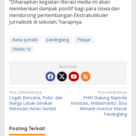
“Diharapkan kegiatan literasi media ini akan
memberikan dampak positif bagi para siswa dan
mendorong perkembangan Ekstrakulikuler
Jurnalistik di sekolah,”harapnya.
dunia jurnalis
pandeglang
Pelajar
SMAN 10
Ikuti Kami
N
Pos sebelumnya
Pos berikutnya
Cegah Bencana, Polisi dan
PHRI Dukung Raperda
a
Warga Lebak Gerakan
Investasi, Widiasmanto: Bisa
v
Reboisasi Hutan Gundul
Menarik Investor Masuk
Pandeglang
i
g
Posting Terkait