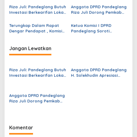
a
s
Riza Juli: Pandeglang Butuh
Anggota DPRD Pandeglang
Investasi Berkearifan Lokal
Riza Juli Dorong Pemkab
i
untuk Perkuat Kemandirian
Genjot PAD, Optimistis
p
Fiskal dan Ciptakan
Kemampuan Fiskal Daerah
Terungkap Dalam Rapat
Ketua Komisi I DPRD
Lapangan Kerja
Bisa Meningkat
Dengar Pendapat , Komisi
Pandeglang Soroti
o
IV DPRD Pandeglang
Serapan Anggaran OPD
s
Soroti Anggaran
Masih Rendah, Minta
Konstruksi pada
Program Segera
Jangan Lewatkan
Dindikpora Senilai Rp5
Dipercepat
Miliar
Riza Juli: Pandeglang Butuh
Anggota DPRD Pandeglang
Investasi Berkearifan Lokal
H. Solekhudin Apresiasi
untuk Perkuat Kemandirian
Program Sekolah Gratis
Fiskal dan Ciptakan
Madrasah Aliyah dari
Lapangan Kerja
Gubernur Banten Andra
Anggota DPRD Pandeglang
Soni
Riza Juli Dorong Pemkab
Genjot PAD, Optimistis
Kemampuan Fiskal Daerah
Bisa Meningkat
Komentar