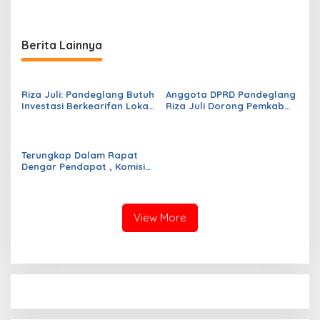
Berita Lainnya
Riza Juli: Pandeglang Butuh
Anggota DPRD Pandeglang
Investasi Berkearifan Lokal
Riza Juli Dorong Pemkab
untuk Perkuat Kemandirian
Genjot PAD, Optimistis
Fiskal dan Ciptakan
Kemampuan Fiskal Daerah
Lapangan Kerja
Bisa Meningkat
Terungkap Dalam Rapat
Dengar Pendapat , Komisi
IV DPRD Pandeglang
Soroti Anggaran
Konstruksi pada
Dindikpora Senilai Rp5
View More
Miliar