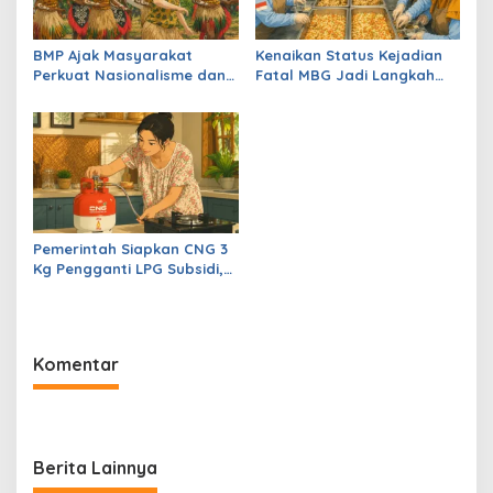
BMP Ajak Masyarakat
Kenaikan Status Kejadian
Perkuat Nasionalisme dan
Fatal MBG Jadi Langkah
Jaga Papua Tetap Aman
Tegas Pemerintah Lindungi
Anak Sekolah
Pemerintah Siapkan CNG 3
Kg Pengganti LPG Subsidi,
Kemerdekaan Energi
Diperkuat
Komentar
Berita Lainnya