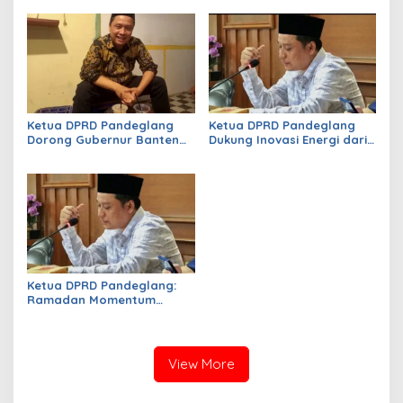
Ketua DPRD Pandeglang
Ketua DPRD Pandeglang
Dorong Gubernur Banten
Dukung Inovasi Energi dari
Lobi Pusat, Targetkan
Sampah, Siap Wujudkan
Kampus Kedokteran Gratis
Program Wagub Banten
Hadir di Banten Selatan
Ketua DPRD Pandeglang:
Ramadan Momentum
Perkuat Iman dan
Kepedulian Sosial
View More