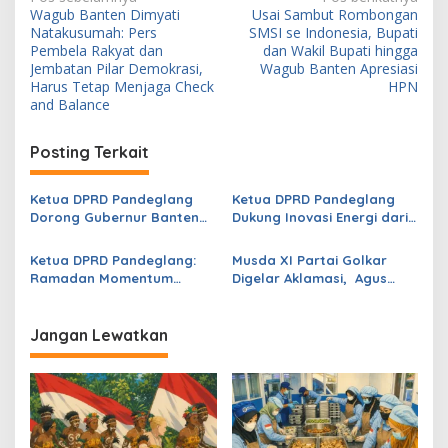
N
Wagub Banten Dimyati
Usai Sambut Rombongan
a
Natakusumah: Pers
SMSI se Indonesia, Bupati
v
Pembela Rakyat dan
dan Wakil Bupati hingga
Jembatan Pilar Demokrasi,
Wagub Banten Apresiasi
i
Harus Tetap Menjaga Check
HPN
and Balance
g
a
Posting Terkait
s
i
Ketua DPRD Pandeglang
Ketua DPRD Pandeglang
p
Dorong Gubernur Banten
Dukung Inovasi Energi dari
Lobi Pusat, Targetkan
Sampah, Siap Wujudkan
o
Kampus Kedokteran Gratis
Program Wagub Banten
Ketua DPRD Pandeglang:
Musda XI Partai Golkar
Hadir di Banten Selatan
s
Ramadan Momentum
Digelar Aklamasi, Agus
Perkuat Iman dan
Umam Nahkodai Golkar
Kepedulian Sosial
Pandeglang: Optimistis
Raih Juara di Pemilu
Jangan Lewatkan
Mendatang