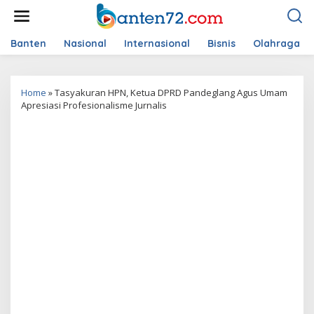
L
e
w
a
Banten
Nasional
Internasional
Bisnis
Olahraga
t
i
k
Home
»
Tasyakuran HPN, Ketua DPRD Pandeglang Agus Umam
e
Apresiasi Profesionalisme Jurnalis
k
o
n
t
e
n