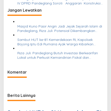
IV DPRD Pandeglang Soroti Anggaran Konstruksi
pada Dindikpora Senilai Rp5 Miliar
Jangan Lewatkan
Masjid Kuno Pasir Angin Jadi Jejak Sejarah Islam di
Pandeglang, Riza Juli: Potensial Dikembangkan
untuk Wisata Religi
Sambut HUT ke-81 Kemerdekaan RI, Kapolsek
Bojong Iptu Edi Rumana Ajak Warga Kibarkan
Bendera Merah Putih di Setiap Rumah
Riza Juli: Pandeglang Butuh Investasi Berkearifan
Lokal untuk Perkuat Kemandirian Fiskal dan
Ciptakan Lapangan Kerja
Komentar
Berita Lainnya