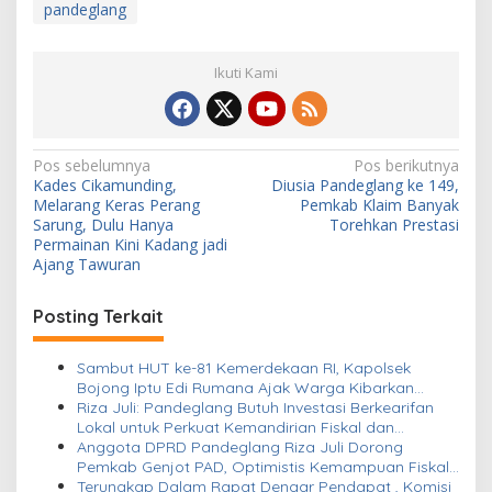
pandeglang
Ikuti Kami
N
Pos sebelumnya
Pos berikutnya
Kades Cikamunding,
Diusia Pandeglang ke 149,
a
Melarang Keras Perang
Pemkab Klaim Banyak
v
Sarung, Dulu Hanya
Torehkan Prestasi
Permainan Kini Kadang jadi
i
Ajang Tawuran
g
Posting Terkait
a
s
Sambut HUT ke-81 Kemerdekaan RI, Kapolsek
i
Bojong Iptu Edi Rumana Ajak Warga Kibarkan
Bendera Merah Putih di Setiap Rumah
Riza Juli: Pandeglang Butuh Investasi Berkearifan
p
Lokal untuk Perkuat Kemandirian Fiskal dan
o
Ciptakan Lapangan Kerja
Anggota DPRD Pandeglang Riza Juli Dorong
Pemkab Genjot PAD, Optimistis Kemampuan Fiskal
s
Daerah Bisa Meningkat
Terungkap Dalam Rapat Dengar Pendapat , Komisi