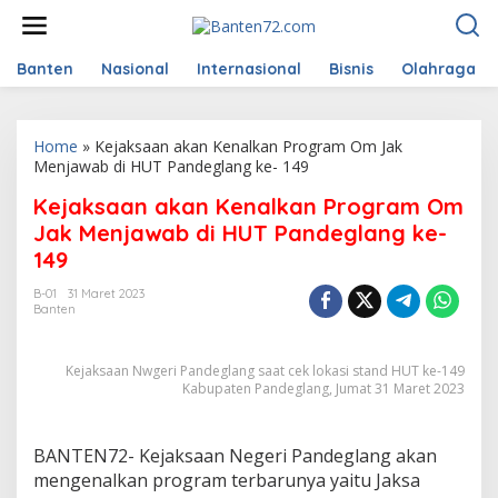
L
e
w
a
Banten
Nasional
Internasional
Bisnis
Olahraga
t
i
k
Home
»
Kejaksaan akan Kenalkan Program Om Jak
e
Menjawab di HUT Pandeglang ke- 149
k
o
Kejaksaan akan Kenalkan Program Om
n
t
Jak Menjawab di HUT Pandeglang ke-
e
149
n
B-01
31 Maret 2023
Banten
Kejaksaan Nwgeri Pandeglang saat cek lokasi stand HUT ke-149
Kabupaten Pandeglang, Jumat 31 Maret 2023
BANTEN72- Kejaksaan Negeri Pandeglang akan
mengenalkan program terbarunya yaitu Jaksa