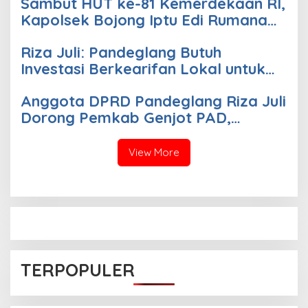
Sambut HUT ke-81 Kemerdekaan RI,
Kapolsek Bojong Iptu Edi Rumana
Ajak Warga Kibarkan Bendera
Riza Juli: Pandeglang Butuh
Merah Putih di Setiap Rumah
Investasi Berkearifan Lokal untuk
Perkuat Kemandirian Fiskal dan
Anggota DPRD Pandeglang Riza Juli
Ciptakan Lapangan Kerja
Dorong Pemkab Genjot PAD,
Optimistis Kemampuan Fiskal
Daerah Bisa Meningkat
View More
TERPOPULER