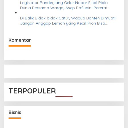
Legislator Pandeglang Gelar Nobar Final Piala
o
Dunia Bersama Warga, Asep Rafiudin: Pererat
Silaturahmi dan Bangkitkan Semangat Olahraga
s
Di Balik Bidak-bidak Catur, Wagub Banten Dimyati:
Jangan Anggap Lemah yang Kecil, Pion Bisa
Tumbagkan “Raja”
Komentar
TERPOPULER
an
Bisnis
Pemerintah Siapkan PFII sebagai Pusat
Finansial