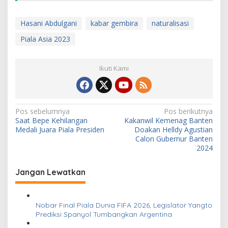
Hasani Abdulgani
kabar gembira
naturalisasi
Piala Asia 2023
Ikuti Kami
N
Pos sebelumnya
Pos berikutnya
Saat Bepe Kehilangan
Kakanwil Kemenag Banten
a
Medali Juara Piala Presiden
Doakan Helldy Agustian
v
Calon Gubernur Banten
2024
i
g
Jangan Lewatkan
a
s
Nobar Final Piala Dunia FIFA 2026, Legislator Yangto
i
Prediksi Spanyol Tumbangkan Argentina
p