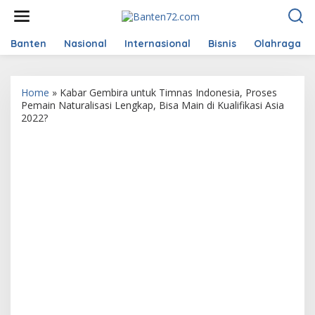
L
e
w
a
Banten
Nasional
Internasional
Bisnis
Olahraga
t
i
k
Home
»
Kabar Gembira untuk Timnas Indonesia, Proses
e
Pemain Naturalisasi Lengkap, Bisa Main di Kualifikasi Asia
k
2022?
o
n
t
e
n