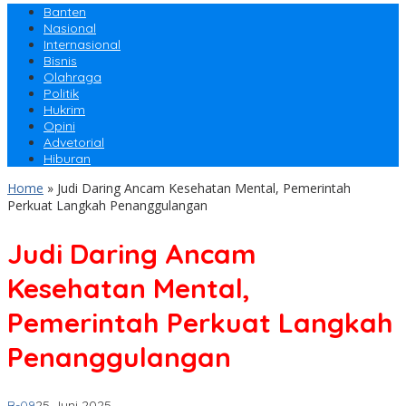
Banten
Nasional
Internasional
Bisnis
Olahraga
Politik
Hukrim
Opini
Advetorial
Hiburan
Home
»
Judi Daring Ancam Kesehatan Mental, Pemerintah
Perkuat Langkah Penanggulangan
Judi Daring Ancam
Kesehatan Mental,
Pemerintah Perkuat Langkah
Penanggulangan
B-09
25 Juni 2025