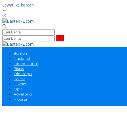
Lewati ke konten
Banten
Nasional
Internasional
Bisnis
Olahraga
Politik
Hukrim
Opini
Advetorial
Hiburan