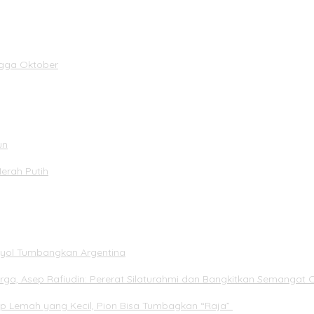
ngga Oktober
un
Merah Putih
panyol Tumbangkan Argentina
rga, Asep Rafiudin: Pererat Silaturahmi dan Bangkitkan Semangat 
ap Lemah yang Kecil, Pion Bisa Tumbagkan “Raja”