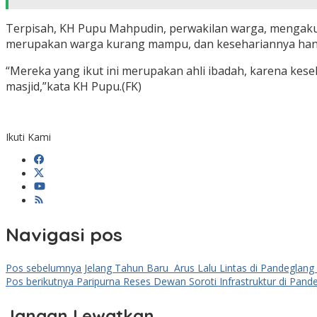
Terpisah, KH Pupu Mahpudin, perwakilan warga, mengaku 
merupakan warga kurang mampu, dan kesehariannya han
“Mereka yang ikut ini merupakan ahli ibadah, karena kes
masjid,”kata KH Pupu.(FK)
Ikuti Kami
Navigasi pos
Pos sebelumnya
Jelang Tahun Baru Arus Lalu Lintas di Pandeglan
Pos berikutnya
Paripurna Reses Dewan Soroti Infrastruktur di Pand
Jangan Lewatkan