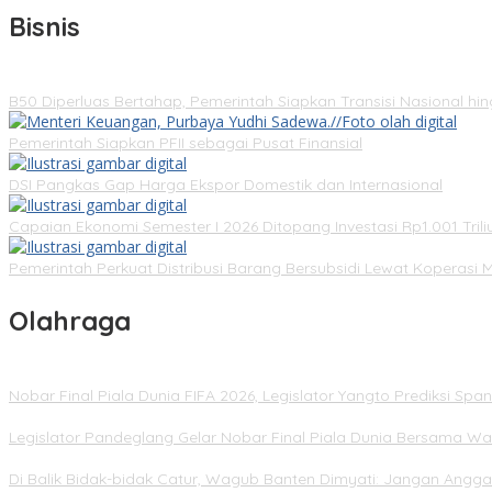
Bisnis
B50 Diperluas Bertahap, Pemerintah Siapkan Transisi Nasional hi
Pemerintah Siapkan PFII sebagai Pusat Finansial
DSI Pangkas Gap Harga Ekspor Domestik dan Internasional
Capaian Ekonomi Semester I 2026 Ditopang Investasi Rp1.001 Trili
Pemerintah Perkuat Distribusi Barang Bersubsidi Lewat Koperasi 
Olahraga
Nobar Final Piala Dunia FIFA 2026, Legislator Yangto Prediksi S
Legislator Pandeglang Gelar Nobar Final Piala Dunia Bersama Wa
Di Balik Bidak-bidak Catur, Wagub Banten Dimyati: Jangan Angg