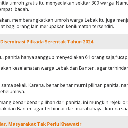
itia umroh gratis itu menyediakan sekitar 300 warga. Namu
empat ibadah.
takan, memberangkatkan umroh warga Lebak itu juga menjad
at bagi orang lain merupakan kenikmatan tersendiri.
 Diseminasi Pilkada Serentak Tahun 2024
u, panitia hanya sanggup menyediakan 61 orang saja,”ucap
akan keselamatan warga Lebak dan Banten, agar terhindar d
l sama sekali. Karena, benar benar murni pilihan panitia, 
sebelumnya.
emang benar benar pilihan dari panitia, ini mungkin rejeki 
dan Banten agar terhindar dari marabahaya, karena saat i
ar, Masyarakat Tak Perlu Khawatir