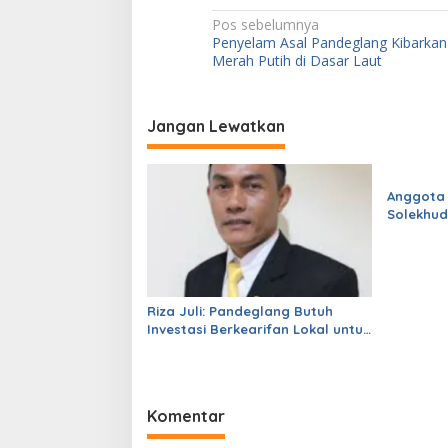
N
Pos sebelumnya
Penyelam Asal Pandeglang Kibarka
a
Merah Putih di Dasar Laut
v
i
Jangan Lewatkan
g
a
s
Anggota
Solekhud
i
Sekolah 
p
dari Gub
o
s
Riza Juli: Pandeglang Butuh
Investasi Berkearifan Lokal untuk
Perkuat Kemandirian Fiskal dan
Ciptakan Lapangan Kerja
Komentar