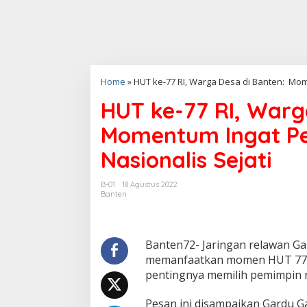
Home
»
HUT ke-77 RI, Warga Desa di Banten: Mom
HUT ke-77 RI, Warg
Momentum Ingat P
Nasionalis Sejati
B-01
18 Agustus 2022
Banten
Banten72- Jaringan relawan G
memanfaatkan momen HUT 77 
pentingnya memilih pemimpin na
Pesan ini disampaikan Gardu G