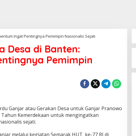
entum Ingat Pentingnya Pemimpin Nasionalis Sejati
a Desa di Banten:
entingnya Pemimpin
B50 Diperluas Bertahap,
Pemerintah Siapkan Transisi
Nasional hingga Oktober
ardu Ganjar atau Gerakan Desa untuk Ganjar Pranowo
Tahun Kemerdekaan untuk mengingatkan
sionalis sejati.
anjar melalui kegiatan Semarak HUT ke-77 RI di