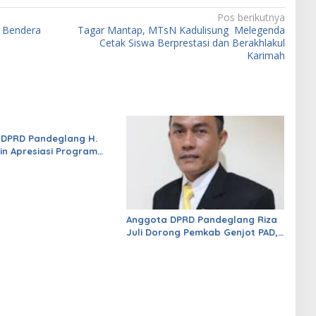
Pos berikutnya
n Bendera
Tagar Mantap, MTsN Kadulisung Melegenda
Cetak Siswa Berprestasi dan Berakhlakul
Karimah
 DPRD Pandeglang H.
in Apresiasi Program
Gratis Madrasah Aliyah
ernur Banten Andra Soni
Anggota DPRD Pandeglang Riza
Juli Dorong Pemkab Genjot PAD,
Optimistis Kemampuan Fiskal
Daerah Bisa Meningkat