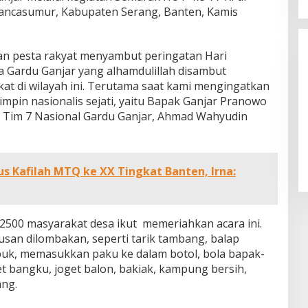
ancasumur, Kabupaten Serang, Banten, Kamis
Nobar Final Piala Dunia FIFA 2026,
Legislator Yangto Prediksi
Spanyol Tumbangkan Argentina
an pesta rakyat menyambut peringatan Hari
 Gardu Ganjar yang alhamdulillah disambut
at di wilayah ini. Terutama saat kami mengingatkan
mpin nasionalis sejati, yaitu Bapak Ganjar Pranowo
a Tim 7 Nasional Gardu Ganjar, Ahmad Wahyudin
s Kafilah MTQ ke XX Tingkat Banten, Irna:
r 2500 masyarakat desa ikut memeriahkan acara ini.
san dilombakan, seperti tarik tambang, balap
puk, memasukkan paku ke dalam botol, bola bapak-
t bangku, joget balon, bakiak, kampung bersih,
ang.