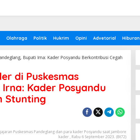
Olahraga
Politik
Hukrim
Opini
Advetorial
Hiburan
andeglang, Bupati Irna: Kader Posyandu Berkontribusi Cegah
der di Puskesmas
 Irna: Kader Posyandu
h Stunting
ma jajaran Puskesmas Pandeglang dan para kader Posyandu saat jambore
kader , Rabu 6 September 2023. (Bt72)