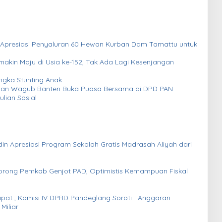
emakin Maju di Usia ke-152, Tak Ada Lagi Kesenjangan
ngka Stunting Anak
i dan Wagub Banten Buka Puasa Bersama di DPD PAN
ulian Sosial
n Apresiasi Program Sekolah Gratis Madrasah Aliyah dari
orong Pemkab Genjot PAD, Optimistis Kemampuan Fiskal
pat , Komisi IV DPRD Pandeglang Soroti Anggaran
indikpora Senilai Rp5 Miliar