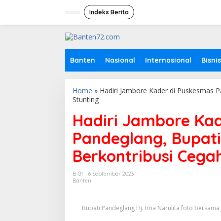
L
e
Indeks Berita
w
a
t
i
k
Banten
Nasional
Internasional
Bisnis
e
k
o
Home
»
Hadiri Jambore Kader di Puskesmas P
n
Stunting
t
e
Hadiri Jambore Ka
n
Pandeglang, Bupati
Berkontribusi Cega
B-01
6 September 2023
Banten
Bupati Pandeglang Hj. Irna Narulita foto bersa