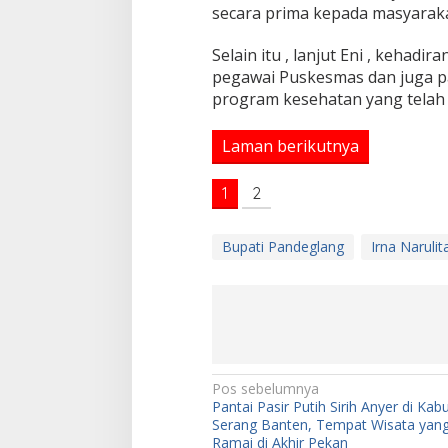
secara prima kepada masyarakat
Selain itu , lanjut Eni , keha
pegawai Puskesmas dan juga p
program kesehatan yang telah 
Laman berikutnya
1
2
Bupati Pandeglang
Irna Narulit
N
Pos sebelumnya
Pantai Pasir Putih Sirih Anyer di Ka
a
Serang Banten, Tempat Wisata yan
Ramai di Akhir Pekan