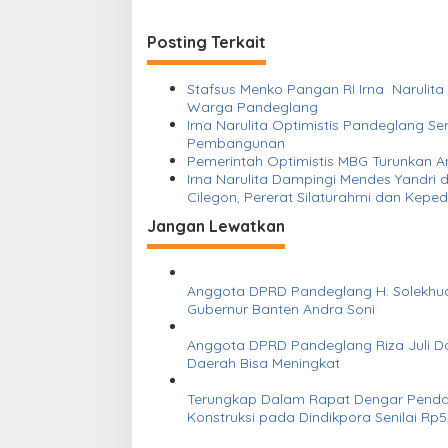
v
i
Posting Terkait
g
a
Stafsus Menko Pangan RI Irna Narulita Apresiasi Penyaluran 60 Hewan Kurban Dam Tamattu untuk
s
Warga Pandeglang
Irna Narulita Optimistis Pandeglang S
i
Pembangunan
Pemerintah Optimistis MBG Turunkan A
p
Irna Narulita Dampingi Mendes Yandr
o
Cilegon, Pererat Silaturahmi dan Keped
s
Jangan Lewatkan
Anggota DPRD Pandeglang H. Solekhudi
Gubernur Banten Andra Soni
Anggota DPRD Pandeglang Riza Juli D
Daerah Bisa Meningkat
Terungkap Dalam Rapat Dengar Penda
Konstruksi pada D