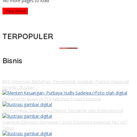
No more pages to load.
View More
TERPOPULER
Bisnis
B50 Diperluas Bertahap, Pemerintah Siapkan Transisi Nasional
hingga Oktober
Pemerintah Siapkan PFII sebagai Pusat Finansial
DSI Pangkas Gap Harga Ekspor Domestik dan Internasional
Capaian Ekonomi Semester I 2026 Ditopang Investasi Rp1.001
Triliun