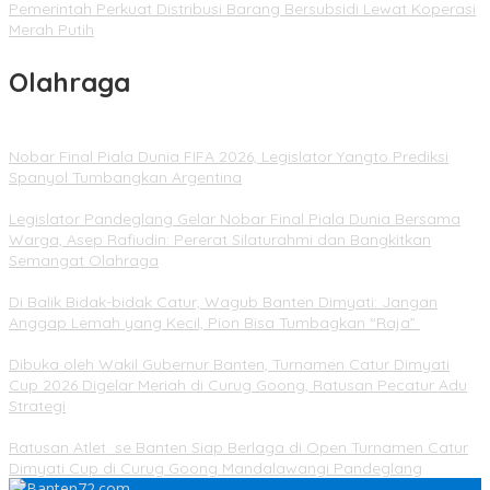
Pemerintah Perkuat Distribusi Barang Bersubsidi Lewat Koperasi
Merah Putih
Olahraga
Nobar Final Piala Dunia FIFA 2026, Legislator Yangto Prediksi
Spanyol Tumbangkan Argentina
Legislator Pandeglang Gelar Nobar Final Piala Dunia Bersama
Warga, Asep Rafiudin: Pererat Silaturahmi dan Bangkitkan
Semangat Olahraga
Di Balik Bidak-bidak Catur, Wagub Banten Dimyati: Jangan
Anggap Lemah yang Kecil, Pion Bisa Tumbagkan “Raja”
Dibuka oleh Wakil Gubernur Banten, Turnamen Catur Dimyati
Cup 2026 Digelar Meriah di Curug Goong, Ratusan Pecatur Adu
Strategi
Ratusan Atlet se Banten Siap Berlaga di Open Turnamen Catur
Dimyati Cup di Curug Goong Mandalawangi Pandeglang