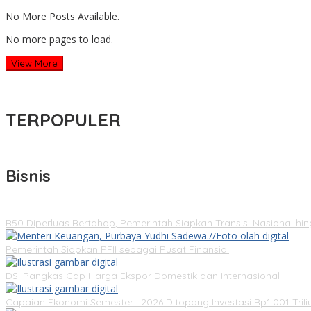
No More Posts Available.
No more pages to load.
View More
TERPOPULER
Bisnis
B50 Diperluas Bertahap, Pemerintah Siapkan Transisi Nasional hi
Pemerintah Siapkan PFII sebagai Pusat Finansial
DSI Pangkas Gap Harga Ekspor Domestik dan Internasional
Capaian Ekonomi Semester I 2026 Ditopang Investasi Rp1.001 Trili