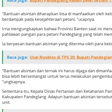
Baca juga:
Bupati Pandeglang Raden Dewi Setiani
“Bantuan alsintan diharapkan bisa di manfaatkan oleh k
berdampak pada kesejahteraan petani, “ucapnya.
Irna mengungkapkan bahwa Provinsi Banten saat ini mendu
pahlawan pangan para petani Pandeglang yang telah mem
Ia berpesan bantuan alsintan yang diterima oleh para kel
Baca juga:
Usai Nyoblos di TPS 20, Bupati Pandegl
“Bantuan alsintan dan ternak ini harus dijaga dan dimanf
bisa lebih bersemangat untuk terus melakukan pengemba
“ungkapnya.
Sementara itu, Kepala Dinas Pertanian dan Ketahanan Pa
Kabupaten Pandeglang. Adapun bantuan alsintan tersebut di
unit.