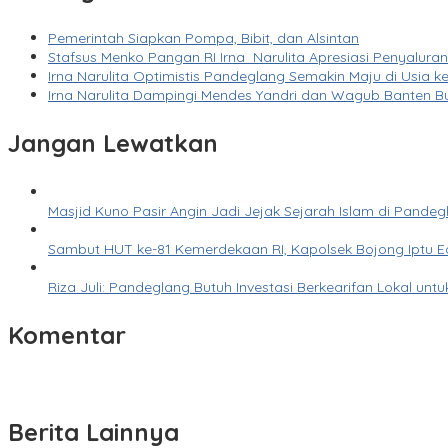
Pemerintah Siapkan Pompa, Bibit, dan Alsintan
Stafsus Menko Pangan RI Irna Narulita Apresiasi Penyal
Irna Narulita Optimistis Pandeglang Semakin Maju di Usia
Irna Narulita Dampingi Mendes Yandri dan Wagub Banten Bu
Jangan Lewatkan
Masjid Kuno Pasir Angin Jadi Jejak Sejarah Islam di Pandegl
Sambut HUT ke-81 Kemerdekaan RI, Kapolsek Bojong Iptu E
Riza Juli: Pandeglang Butuh Investasi Berkearifan Lokal un
Komentar
Berita Lainnya