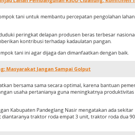
 Tinjau Lahan Pembangunan RSUD Cibaliung, Komitmen 
elompok tani untuk membantu percepatan pengolahan lahan
duki peringkat delapan produsen beras terbesar nasional. 
berikan kontribusi terhadap kadaulatan pangan.
ompok tani ini agar dijaga dan dimanfaatkan dengan baik.
ang: Masyarakat Jangan Sampai Golput
aatkan bersama sama secara optimal, karena bantuan pemeri
ngan usaha pertanianya guna meningkatnya produktivitas 
ngan Kabupaten Pandeglang Nasir mengatakan ada sekitar 1
antaranya traktor roda empat 3 unit, traktor roda dua 90 un