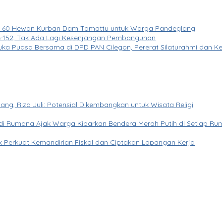
uran 60 Hewan Kurban Dam Tamattu untuk Warga Pandeglang
 ke-152, Tak Ada Lagi Kesenjangan Pembangunan
ka Puasa Bersama di DPD PAN Cilegon, Pererat Silaturahmi dan Ke
ang, Riza Juli: Potensial Dikembangkan untuk Wisata Religi
di Rumana Ajak Warga Kibarkan Bendera Merah Putih di Setiap R
tuk Perkuat Kemandirian Fiskal dan Ciptakan Lapangan Kerja