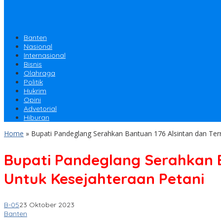
Banten
Nasional
Internasional
Bisnis
Olahraga
Politik
Hukrim
Opini
Advetorial
Hiburan
Home
»
Bupati Pandeglang Serahkan Bantuan 176 Alsintan dan Tern
Bupati Pandeglang Serahkan B
Untuk Kesejahteraan Petani
B-05
23 Oktober 2023
Banten