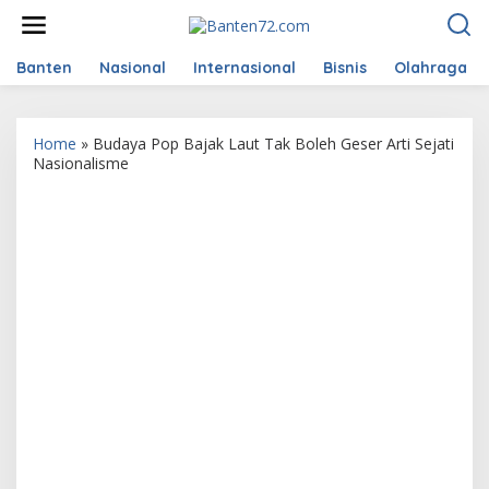
L
e
w
a
Banten
Nasional
Internasional
Bisnis
Olahraga
t
i
k
Home
»
Budaya Pop Bajak Laut Tak Boleh Geser Arti Sejati
e
Nasionalisme
k
o
n
t
e
n