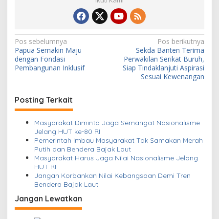
Ikuti Kami
N
Pos sebelumnya
Pos berikutnya
Papua Semakin Maju
Sekda Banten Terima
a
dengan Fondasi
Perwakilan Serikat Buruh,
v
Pembangunan Inklusif
Siap Tindaklanjuti Aspirasi
Sesuai Kewenangan
i
g
Posting Terkait
a
s
Masyarakat Diminta Jaga Semangat Nasionalisme
Jelang HUT ke-80 RI
i
Pemerintah Imbau Masyarakat Tak Samakan Merah
Putih dan Bendera Bajak Laut
p
Masyarakat Harus Jaga Nilai Nasionalisme Jelang
o
HUT RI
Jangan Korbankan Nilai Kebangsaan Demi Tren
s
Bendera Bajak Laut
Jangan Lewatkan